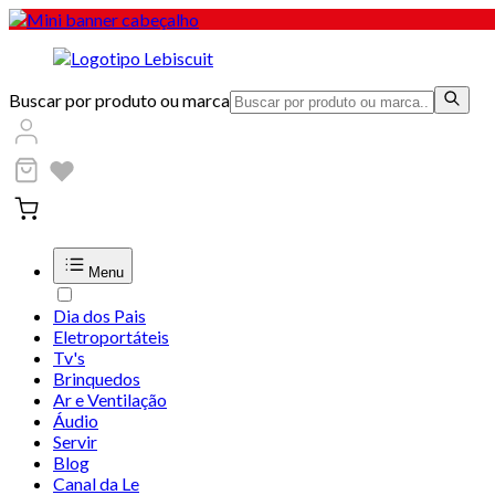
Buscar por produto ou marca
Menu
Dia dos Pais
Eletroportáteis
Tv's
Brinquedos
Ar e Ventilação
Áudio
Servir
Blog
Canal da Le