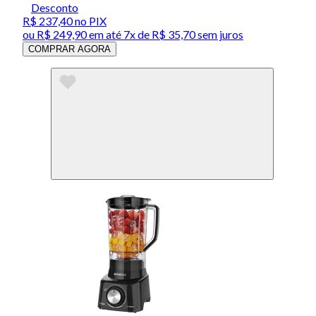
Desconto
R$ 237,40
no PIX
ou
R$ 249,90
em até
7x de R$ 35,70 sem juros
COMPRAR AGORA