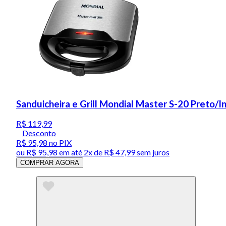
Sanduicheira e Grill Mondial Master S-20 Preto/
R$ 119,99
Desconto
R$ 95,98
no PIX
ou
R$ 95,98
em até
2x de R$ 47,99 sem juros
COMPRAR AGORA