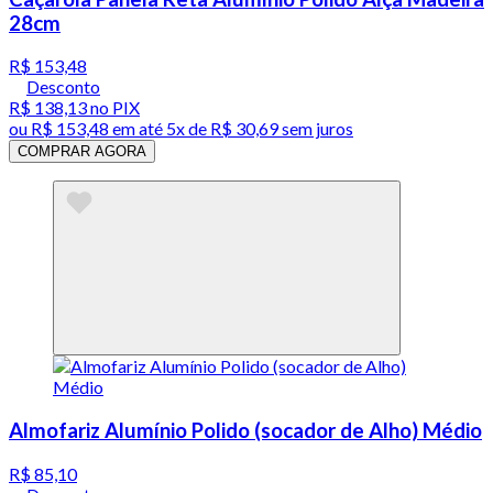
28cm
R$ 153,48
Desconto
R$ 138,13
no PIX
ou
R$ 153,48
em até
5x de R$ 30,69 sem juros
COMPRAR AGORA
Almofariz Alumínio Polido (socador de Alho) Médio
R$ 85,10