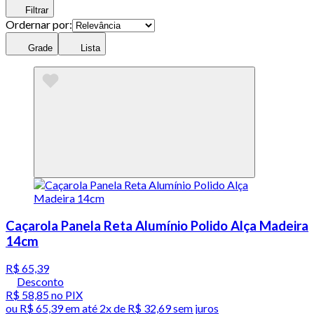
Filtrar
Ordernar por:
Grade
Lista
Caçarola Panela Reta Alumínio Polido Alça Madeira
14cm
R$ 65,39
Desconto
R$ 58,85
no PIX
ou
R$ 65,39
em até
2x de R$ 32,69 sem juros