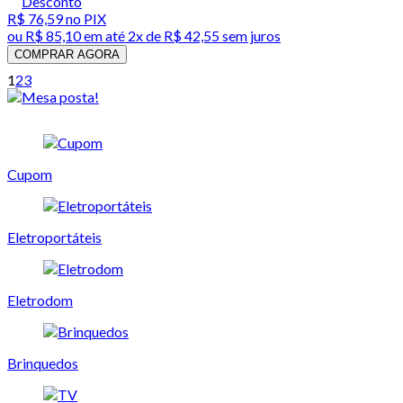
Desconto
R$ 76,59
no PIX
ou
R$ 85,10
em até
2x de R$ 42,55 sem juros
COMPRAR AGORA
1
2
3
Cupom
Eletroportáteis
Eletrodom
Brinquedos