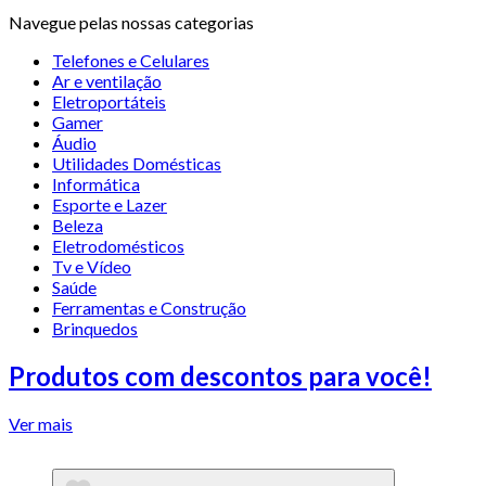
Navegue pelas nossas categorias
Telefones e Celulares
Ar e ventilação
Eletroportáteis
Gamer
Áudio
Utilidades Domésticas
Informática
Esporte e Lazer
Beleza
Eletrodomésticos
Tv e Vídeo
Saúde
Ferramentas e Construção
Brinquedos
Produtos com descontos para você!
Ver mais