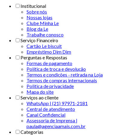
Institucional
Sobre nós
Nossas lojas
Clube Minha Le
Blog da Le
Trabalhe conosco
Serviço Financeiro
Cartão Le biscuit
Empréstimo Dim Dim
Perguntas e Respostas
Formas de pagamento
Política de troca e devolução
Termos e condições - retirada na Loja
Termos de compras internacionais
Politica de privacidade
Mapa do site
Serviços ao cliente
WhatsApp | (21) 97971-2181
Central de atendimento
Canal Confidencial
Assessoria de Imprensa |
paula@agenciaamais.com.br
Categorias