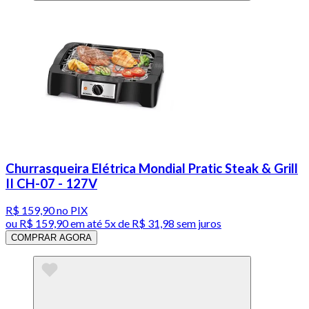
Churrasqueira Elétrica Mondial Pratic Steak & Grill
II CH-07 - 127V
R$ 159,90
no PIX
ou
R$ 159,90
em até
5x de R$ 31,98 sem juros
COMPRAR AGORA