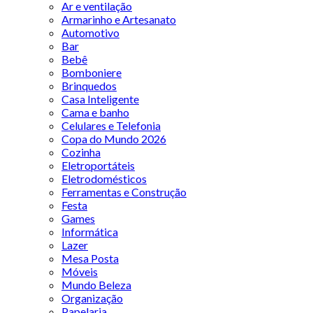
Ar e ventilação
Armarinho e Artesanato
Automotivo
Bar
Bebê
Bomboniere
Brinquedos
Casa Inteligente
Cama e banho
Celulares e Telefonia
Copa do Mundo 2026
Cozinha
Eletroportáteis
Eletrodomésticos
Ferramentas e Construção
Festa
Games
Informática
Lazer
Mesa Posta
Móveis
Mundo Beleza
Organização
Papelaria