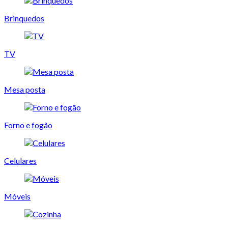
Brinquedos
TV
Mesa posta
Forno e fogão
Celulares
Móveis