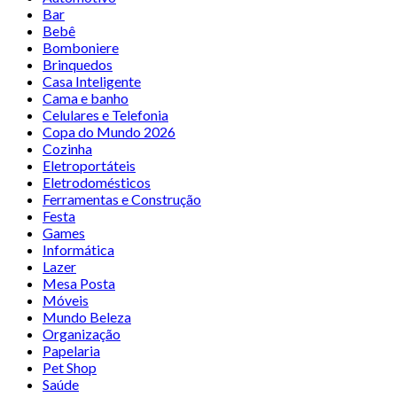
Bar
Bebê
Bomboniere
Brinquedos
Casa Inteligente
Cama e banho
Celulares e Telefonia
Copa do Mundo 2026
Cozinha
Eletroportáteis
Eletrodomésticos
Ferramentas e Construção
Festa
Games
Informática
Lazer
Mesa Posta
Móveis
Mundo Beleza
Organização
Papelaria
Pet Shop
Saúde