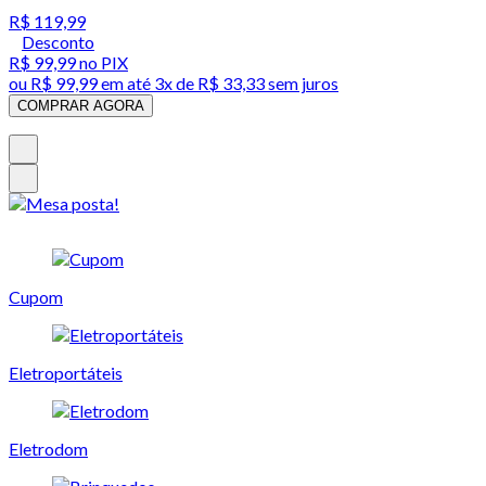
R$ 119,99
Desconto
R$ 99,99
no PIX
ou
R$ 99,99
em até
3x de R$ 33,33 sem juros
COMPRAR AGORA
Cupom
Eletroportáteis
Eletrodom