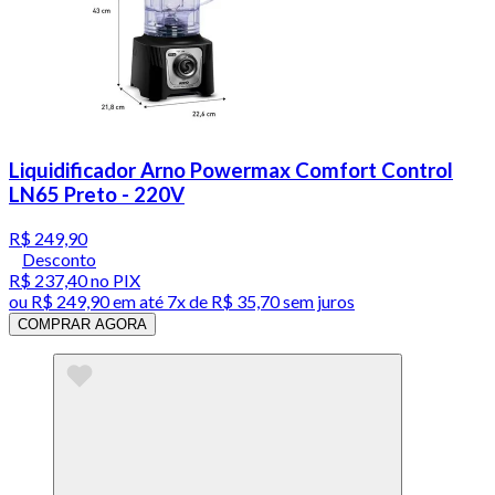
Liquidificador Arno Powermax Comfort Control
LN65 Preto - 220V
R$ 249,90
Desconto
R$ 237,40
no PIX
ou
R$ 249,90
em até
7x de R$ 35,70 sem juros
COMPRAR AGORA