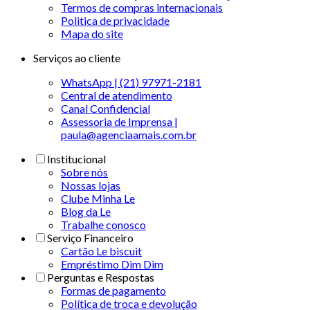
Termos de compras internacionais
Politica de privacidade
Mapa do site
Serviços ao cliente
WhatsApp | (21) 97971-2181
Central de atendimento
Canal Confidencial
Assessoria de Imprensa |
paula@agenciaamais.com.br
Institucional
Sobre nós
Nossas lojas
Clube Minha Le
Blog da Le
Trabalhe conosco
Serviço Financeiro
Cartão Le biscuit
Empréstimo Dim Dim
Perguntas e Respostas
Formas de pagamento
Política de troca e devolução