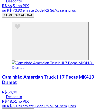
Desconto
R$ 66,51
no PIX
ou
R$ 73,90
em até
2x de R$ 36,95 sem juros
COMPRAR AGORA
Caminhão Amercian Truck III 7 Peças MK413 -
Dismat
R$ 53,90
Desconto
R$ 48,51
no PIX
ou
R$ 53,90
em até 1x de
R$ 53,90
sem juros