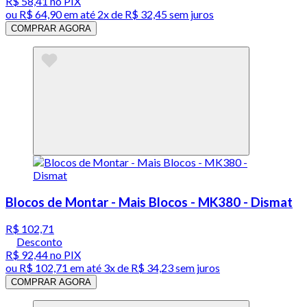
R$ 58,41
no PIX
ou
R$ 64,90
em até
2x de R$ 32,45 sem juros
COMPRAR AGORA
Blocos de Montar - Mais Blocos - MK380 - Dismat
R$ 102,71
Desconto
R$ 92,44
no PIX
ou
R$ 102,71
em até
3x de R$ 34,23 sem juros
COMPRAR AGORA