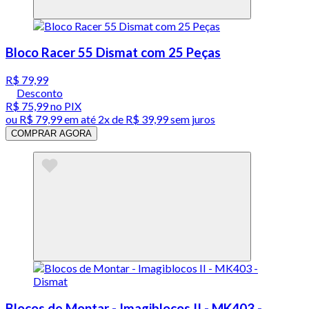
Bloco Racer 55 Dismat com 25 Peças
R$ 79,99
Desconto
R$ 75,99
no PIX
ou
R$ 79,99
em até
2x de R$ 39,99 sem juros
COMPRAR AGORA
Blocos de Montar - Imagiblocos II - MK403 -