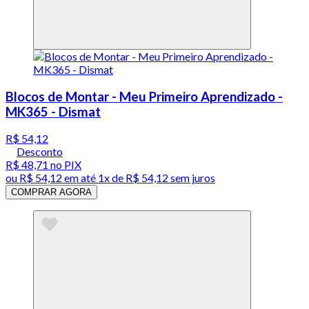
Blocos de Montar - Meu Primeiro Aprendizado -
MK365 - Dismat
R$ 54,12
Desconto
R$ 48,71
no PIX
ou
R$ 54,12
em até 1x de
R$ 54,12
sem juros
COMPRAR AGORA