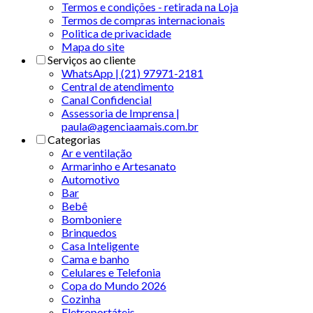
Termos e condições - retirada na Loja
Termos de compras internacionais
Politica de privacidade
Mapa do site
Serviços ao cliente
WhatsApp | (21) 97971-2181
Central de atendimento
Canal Confidencial
Assessoria de Imprensa |
paula@agenciaamais.com.br
Categorias
Ar e ventilação
Armarinho e Artesanato
Automotivo
Bar
Bebê
Bomboniere
Brinquedos
Casa Inteligente
Cama e banho
Celulares e Telefonia
Copa do Mundo 2026
Cozinha
Eletroportáteis