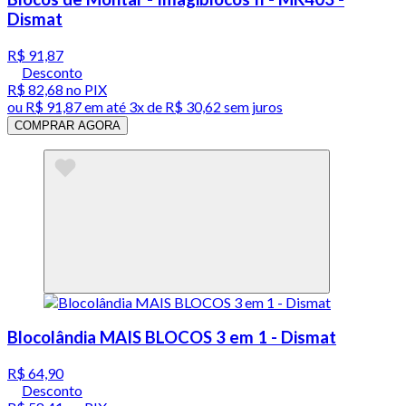
Dismat
R$ 91,87
Desconto
R$ 82,68
no PIX
ou
R$ 91,87
em até
3x de R$ 30,62 sem juros
COMPRAR AGORA
Blocolândia MAIS BLOCOS 3 em 1 - Dismat
R$ 64,90
Desconto