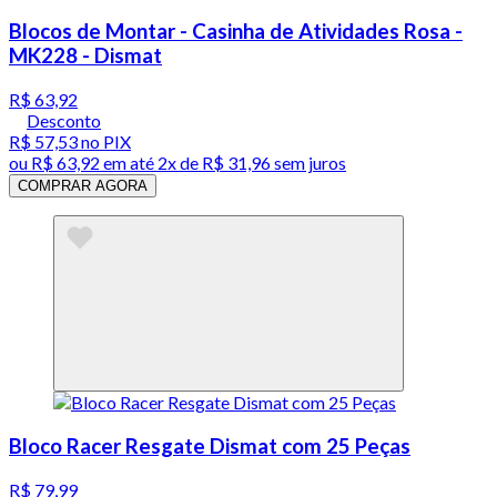
Blocos de Montar - Casinha de Atividades Rosa -
MK228 - Dismat
R$ 63,92
Desconto
R$ 57,53
no PIX
ou
R$ 63,92
em até
2x de R$ 31,96 sem juros
COMPRAR AGORA
Bloco Racer Resgate Dismat com 25 Peças
R$ 79,99