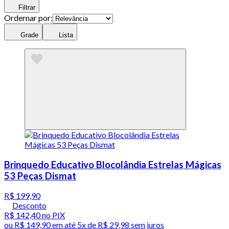
Filtrar
Ordernar por:
Grade
Lista
Brinquedo Educativo Blocolândia Estrelas Mágicas
53 Peças Dismat
R$ 199,90
Desconto
R$ 142,40
no PIX
ou
R$ 149,90
em até
5x de R$ 29,98 sem juros