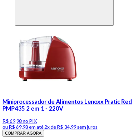
Miniprocessador de Alimentos Lenoxx Pratic Red
PMP435 2 em 1 - 220V
R$ 69,98
no PIX
ou
R$ 69,98
em até
2x de R$ 34,99 sem juros
COMPRAR AGORA