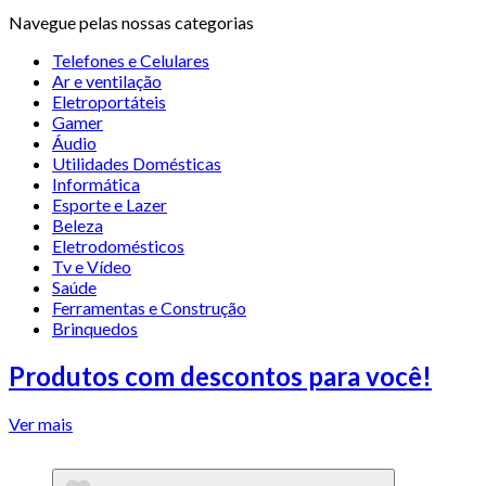
Navegue pelas nossas categorias
Telefones e Celulares
Ar e ventilação
Eletroportáteis
Gamer
Áudio
Utilidades Domésticas
Informática
Esporte e Lazer
Beleza
Eletrodomésticos
Tv e Vídeo
Saúde
Ferramentas e Construção
Brinquedos
Produtos com descontos para você!
Ver mais