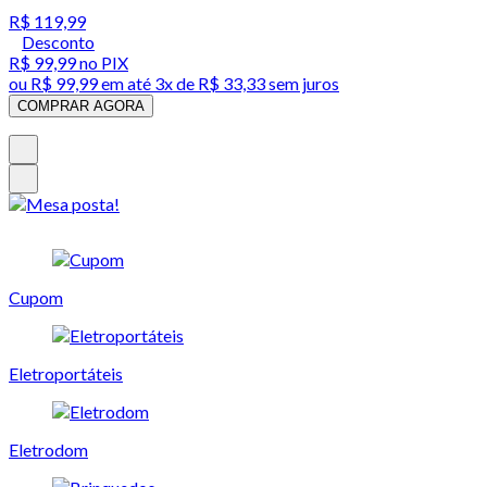
R$ 119,99
Desconto
R$ 99,99
no PIX
ou
R$ 99,99
em até
3x de R$ 33,33 sem juros
COMPRAR AGORA
Cupom
Eletroportáteis
Eletrodom