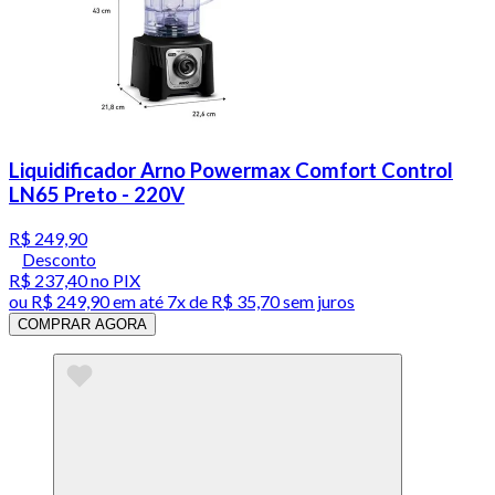
Liquidificador Arno Powermax Comfort Control
LN65 Preto - 220V
R$ 249,90
Desconto
R$ 237,40
no PIX
ou
R$ 249,90
em até
7x de R$ 35,70 sem juros
COMPRAR AGORA