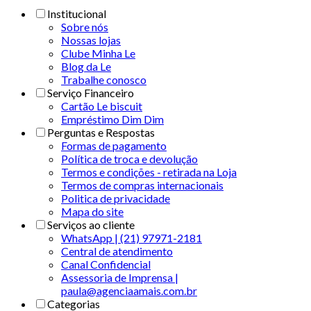
Institucional
Sobre nós
Nossas lojas
Clube Minha Le
Blog da Le
Trabalhe conosco
Serviço Financeiro
Cartão Le biscuit
Empréstimo Dim Dim
Perguntas e Respostas
Formas de pagamento
Política de troca e devolução
Termos e condições - retirada na Loja
Termos de compras internacionais
Politica de privacidade
Mapa do site
Serviços ao cliente
WhatsApp | (21) 97971-2181
Central de atendimento
Canal Confidencial
Assessoria de Imprensa |
paula@agenciaamais.com.br
Categorias