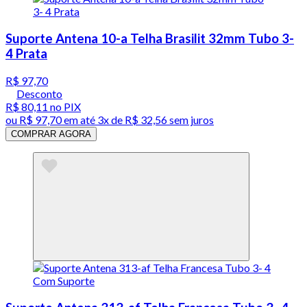
Suporte Antena 10-a Telha Brasilit 32mm Tubo 3-
4 Prata
R$ 97,70
Desconto
R$ 80,11
no PIX
ou
R$ 97,70
em até
3x de R$ 32,56 sem juros
COMPRAR AGORA