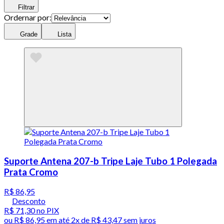
Filtrar
Ordernar por:
Grade
Lista
Suporte Antena 207-b Tripe Laje Tubo 1 Polegada
Prata Cromo
R$ 86,95
Desconto
R$ 71,30
no PIX
ou
R$ 86,95
em até
2x de R$ 43,47 sem juros