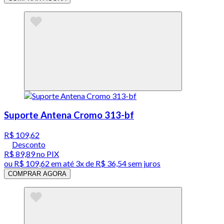
Suporte Antena Cromo 313-bf
R$ 109,62
Desconto
R$ 89,89
no PIX
ou
R$ 109,62
em até
3x de R$ 36,54 sem juros
COMPRAR AGORA