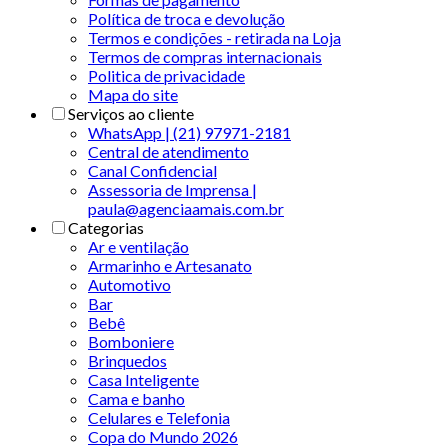
Política de troca e devolução
Termos e condições - retirada na Loja
Termos de compras internacionais
Politica de privacidade
Mapa do site
Serviços ao cliente
WhatsApp | (21) 97971-2181
Central de atendimento
Canal Confidencial
Assessoria de Imprensa |
paula@agenciaamais.com.br
Categorias
Ar e ventilação
Armarinho e Artesanato
Automotivo
Bar
Bebê
Bomboniere
Brinquedos
Casa Inteligente
Cama e banho
Celulares e Telefonia
Copa do Mundo 2026