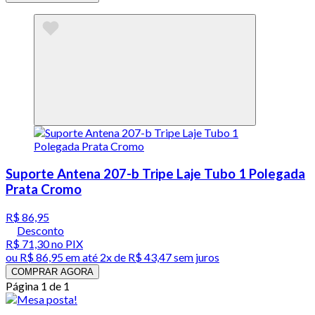
Suporte Antena 207-b Tripe Laje Tubo 1 Polegada
Prata Cromo
R$ 86,95
Desconto
R$ 71,30
no PIX
ou
R$ 86,95
em até
2x de R$ 43,47 sem juros
COMPRAR AGORA
Página 1 de 1