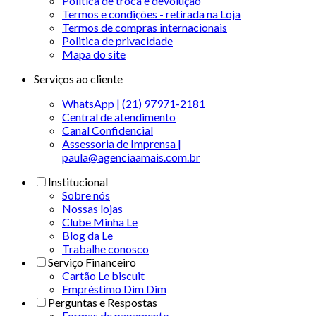
Política de troca e devolução
Termos e condições - retirada na Loja
Termos de compras internacionais
Politica de privacidade
Mapa do site
Serviços ao cliente
WhatsApp | (21) 97971-2181
Central de atendimento
Canal Confidencial
Assessoria de Imprensa |
paula@agenciaamais.com.br
Institucional
Sobre nós
Nossas lojas
Clube Minha Le
Blog da Le
Trabalhe conosco
Serviço Financeiro
Cartão Le biscuit
Empréstimo Dim Dim
Perguntas e Respostas
Formas de pagamento