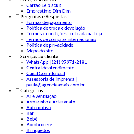
Cartão Le biscuit
Empréstimo Dim Dim
Perguntas e Respostas
Formas de pagamento
Política de troca e devolução
Termos e condições - retirada na Loja
Termos de compras internacionais
Politica de privacidade
Mapa do site
Serviços ao cliente
WhatsApp | (21) 97971-2181
Central de atendimento
Canal Confidencial
Assessoria de Imprensa |
paula@agenciaamais.com.br
Categorias
Ar e ventilação
Armarinho e Artesanato
Automotivo
Bar
Bebê
Bomboniere
Brinquedos