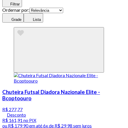
Filtrar
Ordernar por:
Grade
Lista
Chuteira Futsal Diadora Nazionale Elite -
Bcoptoouro
R$ 277,77
Desconto
R$ 161,91
no PIX
ou
R$ 179,90
em até
6x de R$ 29,98 sem juros