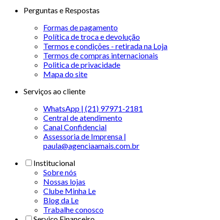
Perguntas e Respostas
Formas de pagamento
Política de troca e devolução
Termos e condições - retirada na Loja
Termos de compras internacionais
Politica de privacidade
Mapa do site
Serviços ao cliente
WhatsApp | (21) 97971-2181
Central de atendimento
Canal Confidencial
Assessoria de Imprensa |
paula@agenciaamais.com.br
Institucional
Sobre nós
Nossas lojas
Clube Minha Le
Blog da Le
Trabalhe conosco
Serviço Financeiro