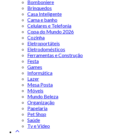
Bomboniere
Brinquedos
Casa Inteligente
Cama e banho
Celulares e Telefonia
Copa do Mundo 2026
Cozinha
Eletroportáteis
Eletrodomésticos
Ferramentas e Construção
Festa
Games
Informática
Lazer
Mesa Posta
Móveis
Mundo Beleza
Organização
Papelaria
Pet Shop
Saúde
Tv e Vídeo