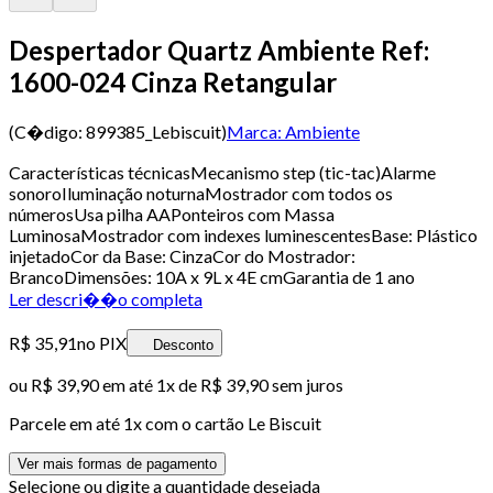
Despertador Quartz Ambiente Ref:
1600-024 Cinza Retangular
(C�digo:
899385_Lebiscuit
)
Marca:
Ambiente
Características técnicasMecanismo step (tic-tac)Alarme
sonoroIluminação noturnaMostrador com todos os
númerosUsa pilha AAPonteiros com Massa
LuminosaMostrador com indexes luminescentesBase: Plástico
injetadoCor da Base: CinzaCor do Mostrador:
BrancoDimensões: 10A x 9L x 4E cmGarantia de 1 ano
Ler descri��o completa
R$ 35,91
no PIX
Desconto
ou
R$ 39,90
em até 1x de
R$ 39,90
sem juros
Parcele em até
1
x com o cartão
Le Biscuit
Ver mais formas de pagamento
Selecione ou digite a quantidade desejada