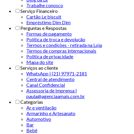
Trabalhe conosco
Serviço Financeiro
Cartão Le biscuit
Empréstimo Dim Dim
Perguntas e Respostas
Formas de pagamento
Política de troca e devolução
Termos e condições - retirada na Loja
Termos de compras internacionais
Politica de privacidade
Mapa do site
Serviços ao cliente
WhatsApp | (21) 97971-2181
Central de atendimento
Canal Confidencial
Assessoria de Imprensa |
paula@agenciaamais.com.br
Categorias
Ar e ventilação
Armarinho e Artesanato
Automotivo
Bar
Bebê