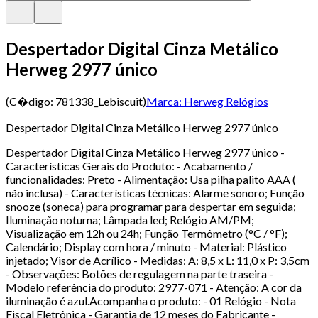
Despertador Digital Cinza Metálico
Herweg 2977 único
(C�digo:
781338_Lebiscuit
)
Marca:
Herweg Relógios
Despertador Digital Cinza Metálico Herweg 2977 único
Despertador Digital Cinza Metálico Herweg 2977 único -
Características Gerais do Produto: - Acabamento /
funcionalidades: Preto - Alimentação: Usa pilha palito AAA (
não inclusa) - Características técnicas: Alarme sonoro; Função
snooze (soneca) para programar para despertar em seguida;
Iluminação noturna; Lâmpada led; Relógio AM/PM;
Visualização em 12h ou 24h; Função Termômetro (°C / °F);
Calendário; Display com hora / minuto - Material: Plástico
injetado; Visor de Acrílico - Medidas: A: 8,5 x L: 11,0 x P: 3,5cm
- Observações: Botões de regulagem na parte traseira -
Modelo referência do produto: 2977-071 - Atenção: A cor da
iluminação é azul.Acompanha o produto: - 01 Relógio - Nota
Fiscal Eletrônica - Garantia de 12 meses do Fabricante -