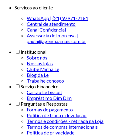
Serviços ao cliente
WhatsApp | (21) 97971-2181
Central de atendimento
Canal Confidencial
Assessoria de Imprensa |
paula@agenciaamais.com.br
Institucional
Sobre nós
Nossas lojas
Clube Minha Le
Blog da Le
Trabalhe conosco
Serviço Financeiro
Cartão Le biscuit
Empréstimo Dim Dim
Perguntas e Respostas
Formas de pagamento
Política de troca e devolução
Termos e condições - retirada na Loja
Termos de compras internacionais
Politica de privacidade