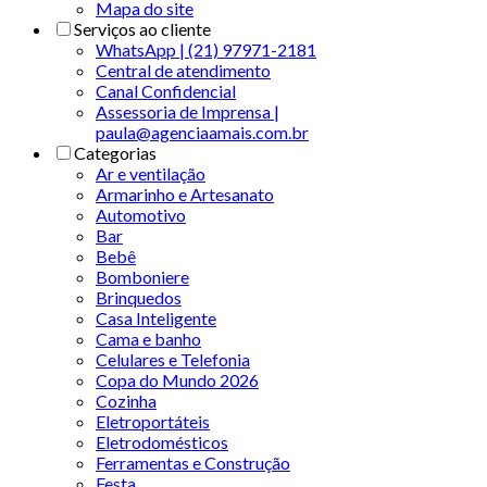
Mapa do site
Serviços ao cliente
WhatsApp | (21) 97971-2181
Central de atendimento
Canal Confidencial
Assessoria de Imprensa |
paula@agenciaamais.com.br
Categorias
Ar e ventilação
Armarinho e Artesanato
Automotivo
Bar
Bebê
Bomboniere
Brinquedos
Casa Inteligente
Cama e banho
Celulares e Telefonia
Copa do Mundo 2026
Cozinha
Eletroportáteis
Eletrodomésticos
Ferramentas e Construção
Festa