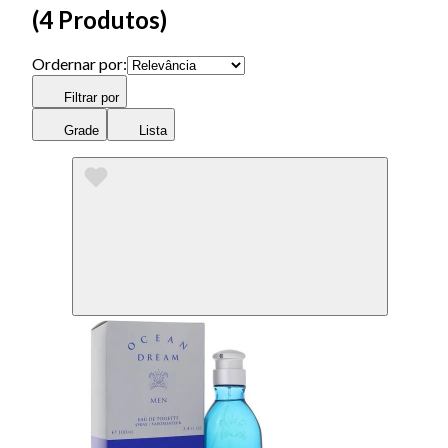
(
4 Produtos
)
Ordernar por:
Filtrar por
Grade
Lista