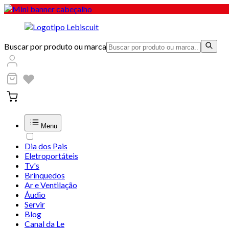
Buscar por produto ou marca
Menu
Dia dos Pais
Eletroportáteis
Tv's
Brinquedos
Ar e Ventilação
Áudio
Servir
Blog
Canal da Le