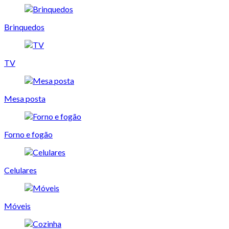
Brinquedos
TV
Mesa posta
Forno e fogão
Celulares
Móveis