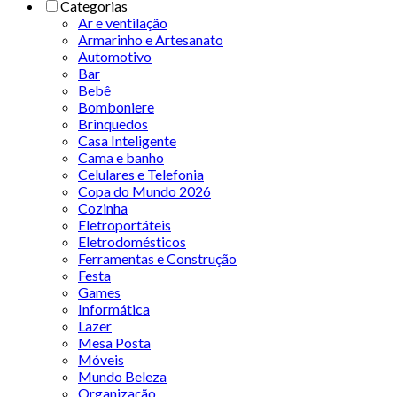
Categorias
Ar e ventilação
Armarinho e Artesanato
Automotivo
Bar
Bebê
Bomboniere
Brinquedos
Casa Inteligente
Cama e banho
Celulares e Telefonia
Copa do Mundo 2026
Cozinha
Eletroportáteis
Eletrodomésticos
Ferramentas e Construção
Festa
Games
Informática
Lazer
Mesa Posta
Móveis
Mundo Beleza
Organização