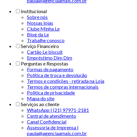
paula@agenciaamais.com.br
Institucional
Sobre nós
Nossas lojas
Clube Minha Le
Blog da Le
Trabalhe conosco
Serviço Financeiro
Cartão Le biscuit
Empréstimo Dim Dim
Perguntas e Respostas
Formas de pagamento
Política de troca e devolução
Termos e condições - retirada na Loja
Termos de compras internacionais
Politica de privacidade
Mapa do site
Serviços ao cliente
WhatsApp | (21) 97971-2181
Central de atendimento
Canal Confidencial
Assessoria de Imprensa |
paula@agenciaamais.com.br