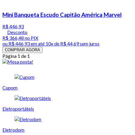
Mini Banqueta Escudo Capitão América Marvel
R$ 446,93
Desconto
R$ 366,48
no PIX
ou
R$ 446,93
em até
10x de R$ 44,69 sem juros
COMPRAR AGORA
Página 1 de 1
Cupom
Eletroportáteis
Eletrodom