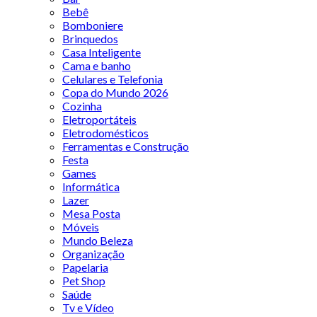
Bebê
Bomboniere
Brinquedos
Casa Inteligente
Cama e banho
Celulares e Telefonia
Copa do Mundo 2026
Cozinha
Eletroportáteis
Eletrodomésticos
Ferramentas e Construção
Festa
Games
Informática
Lazer
Mesa Posta
Móveis
Mundo Beleza
Organização
Papelaria
Pet Shop
Saúde
Tv e Vídeo