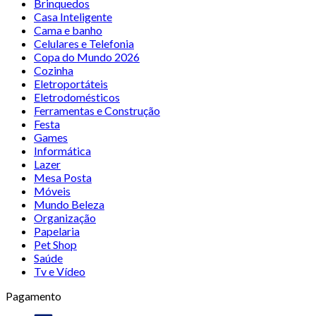
Brinquedos
Casa Inteligente
Cama e banho
Celulares e Telefonia
Copa do Mundo 2026
Cozinha
Eletroportáteis
Eletrodomésticos
Ferramentas e Construção
Festa
Games
Informática
Lazer
Mesa Posta
Móveis
Mundo Beleza
Organização
Papelaria
Pet Shop
Saúde
Tv e Vídeo
Pagamento