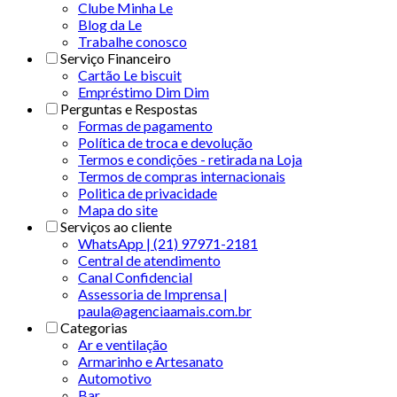
Clube Minha Le
Blog da Le
Trabalhe conosco
Serviço Financeiro
Cartão Le biscuit
Empréstimo Dim Dim
Perguntas e Respostas
Formas de pagamento
Política de troca e devolução
Termos e condições - retirada na Loja
Termos de compras internacionais
Politica de privacidade
Mapa do site
Serviços ao cliente
WhatsApp | (21) 97971-2181
Central de atendimento
Canal Confidencial
Assessoria de Imprensa |
paula@agenciaamais.com.br
Categorias
Ar e ventilação
Armarinho e Artesanato
Automotivo
Bar