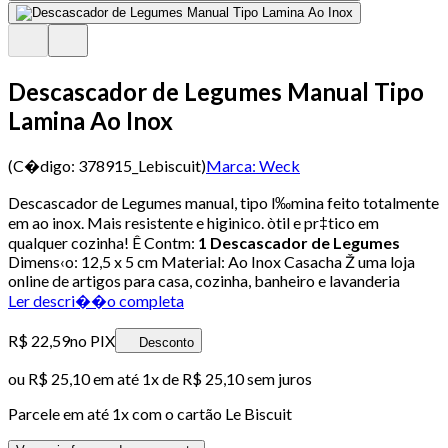
Descascador de Legumes Manual Tipo
Lamina Ao Inox
(C�digo:
378915_Lebiscuit
)
Marca:
Weck
Descascador de Legumes manual, tipo l‰mina feito totalmente
em ao inox. Mais resistente e higinico. òtil e pr‡tico em
qualquer cozinha! Ê Contm:
1 Descascador de Legumes
Dimens‹o: 12,5 x 5 cm Material: Ao Inox Casacha Ž uma loja
online de artigos para casa, cozinha, banheiro e lavanderia
Ler descri��o completa
R$ 22,59
no PIX
Desconto
ou
R$ 25,10
em até 1x de
R$ 25,10
sem juros
Parcele em até
1
x com o cartão
Le Biscuit