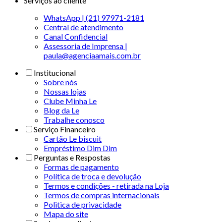
Serviços ao cliente
WhatsApp | (21) 97971-2181
Central de atendimento
Canal Confidencial
Assessoria de Imprensa |
paula@agenciaamais.com.br
Institucional
Sobre nós
Nossas lojas
Clube Minha Le
Blog da Le
Trabalhe conosco
Serviço Financeiro
Cartão Le biscuit
Empréstimo Dim Dim
Perguntas e Respostas
Formas de pagamento
Política de troca e devolução
Termos e condições - retirada na Loja
Termos de compras internacionais
Politica de privacidade
Mapa do site