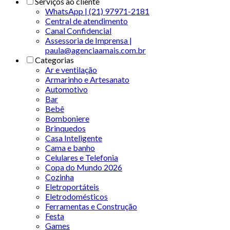
Serviços ao cliente
WhatsApp | (21) 97971-2181
Central de atendimento
Canal Confidencial
Assessoria de Imprensa |
paula@agenciaamais.com.br
Categorias
Ar e ventilação
Armarinho e Artesanato
Automotivo
Bar
Bebê
Bomboniere
Brinquedos
Casa Inteligente
Cama e banho
Celulares e Telefonia
Copa do Mundo 2026
Cozinha
Eletroportáteis
Eletrodomésticos
Ferramentas e Construção
Festa
Games