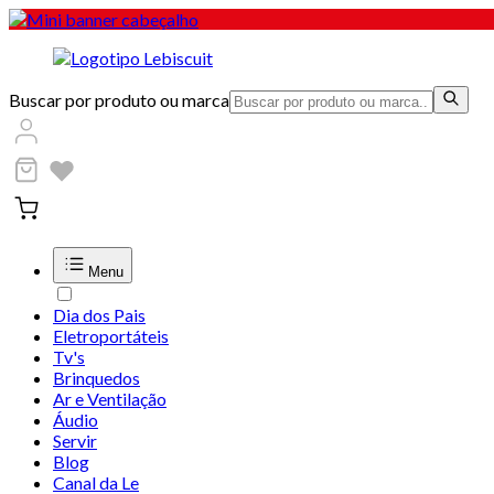
Buscar por produto ou marca
Menu
Dia dos Pais
Eletroportáteis
Tv's
Brinquedos
Ar e Ventilação
Áudio
Servir
Blog
Canal da Le