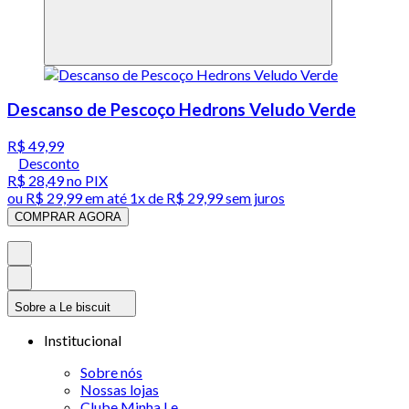
Descanso de Pescoço Hedrons Veludo Verde
R$ 49,99
Desconto
R$ 28,49
no PIX
ou
R$ 29,99
em até 1x de
R$ 29,99
sem juros
COMPRAR AGORA
Sobre a Le biscuit
Institucional
Sobre nós
Nossas lojas
Clube Minha Le