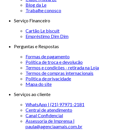
Blog da Le
Trabalhe conosco
Serviço Financeiro
Cartão Le biscuit
Empréstimo Dim Dim
Perguntas e Respostas
Formas de pagamento
Política de troca e devolução
Termos e condições - retirada na Loja
Termos de compras internacionais
Politica de privacidade
Mapa do site
Serviços ao cliente
WhatsApp | (21) 97971-2181
Central de atendimento
Canal Confidencial
Assessoria de Imprensa |
paula@agenciaamais.com.br