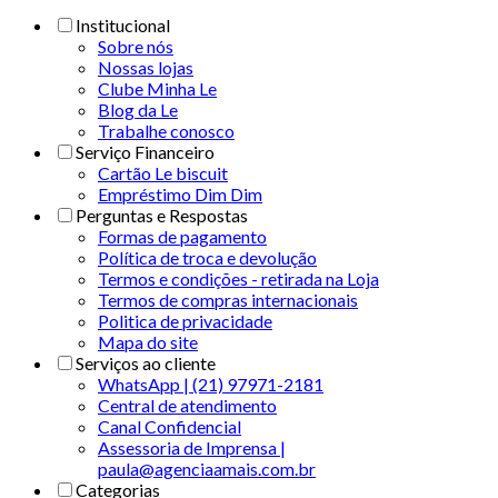
Institucional
Sobre nós
Nossas lojas
Clube Minha Le
Blog da Le
Trabalhe conosco
Serviço Financeiro
Cartão Le biscuit
Empréstimo Dim Dim
Perguntas e Respostas
Formas de pagamento
Política de troca e devolução
Termos e condições - retirada na Loja
Termos de compras internacionais
Politica de privacidade
Mapa do site
Serviços ao cliente
WhatsApp | (21) 97971-2181
Central de atendimento
Canal Confidencial
Assessoria de Imprensa |
paula@agenciaamais.com.br
Categorias