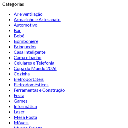
Categorias
Ar e ventilação
Armarinho e Artesanato
Automotivo
Bar
Bebê
Bomboniere
Brinquedos
Casa Inteligente
Cama e banho
Celulares e Telefonia
Copa do Mundo 2026
Cozinha
Eletroportáteis
Eletrodomésticos
Ferramentas e Construção
Festa
Games
Informática
Lazer
Mesa Posta
Móveis
Mundo Beleza