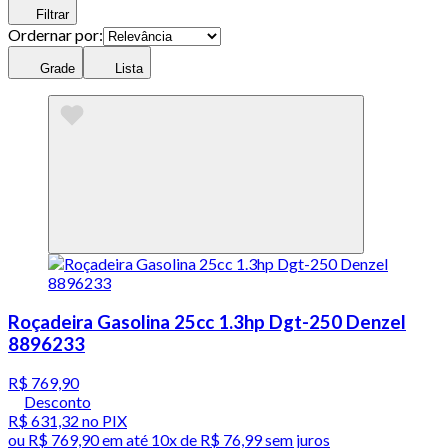
Filtrar
Ordernar por:
Grade
Lista
Roçadeira Gasolina 25cc 1.3hp Dgt-250 Denzel
8896233
R$ 769,90
Desconto
R$ 631,32
no PIX
ou
R$ 769,90
em até
10x de R$ 76,99 sem juros