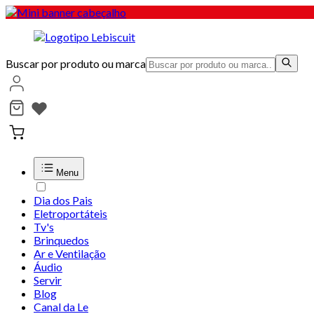
Buscar por produto ou marca
Menu
Dia dos Pais
Eletroportáteis
Tv's
Brinquedos
Ar e Ventilação
Áudio
Servir
Blog
Canal da Le