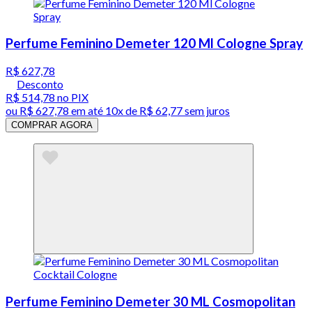
Perfume Feminino Demeter 120 Ml Cologne Spray
R$ 627,78
Desconto
R$ 514,78
no PIX
ou
R$ 627,78
em até
10x de R$ 62,77 sem juros
COMPRAR AGORA
Perfume Feminino Demeter 30 ML Cosmopolitan