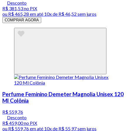
Desconto
R$ 381,53
no PIX
ou
R$ 465,28
em até
10x de R$ 46,52 sem juros
COMPRAR AGORA
Perfume Feminino Demeter Magnolia Unisex 120
Ml Colônia
R$ 559,76
Desconto
R$ 459,00
no PIX
ou
R$ 559,76
em até
10x de R$ 55,97 sem juros