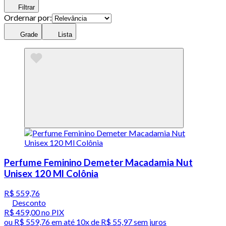
Filtrar
Ordernar por:
Grade
Lista
Perfume Feminino Demeter Macadamia Nut
Unisex 120 Ml Colônia
R$ 559,76
Desconto
R$ 459,00
no PIX
ou
R$ 559,76
em até
10x de R$ 55,97 sem juros