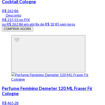
Cocktail Cologne
R$ 262,86
Desconto
R$ 215,55
no PIX
ou
R$ 262,86
em até
8x de R$ 32,85 sem juros
COMPRAR AGORA
Perfume Feminino Demeter 120 ML Fraser Fir
Cologne
R$ 465,28