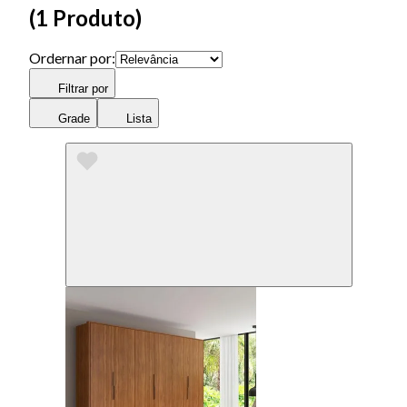
(
1 Produto
)
Ordernar por:
Filtrar por
Grade
Lista