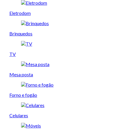
Eletrodom
Brinquedos
TV
Mesa posta
Forno e fogão
Celulares