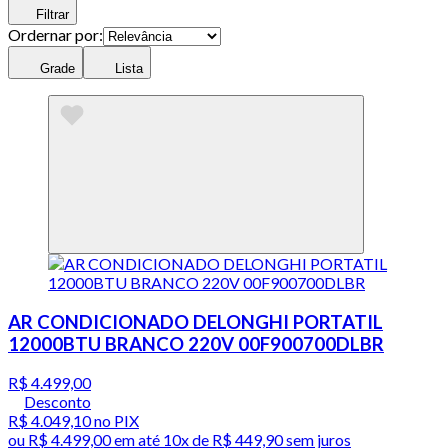
Filtrar
Ordernar por:
Grade
Lista
AR CONDICIONADO DELONGHI PORTATIL
12000BTU BRANCO 220V 00F900700DLBR
R$ 4.499,00
Desconto
R$ 4.049,10
no PIX
ou
R$ 4.499,00
em até
10x de R$ 449,90 sem juros