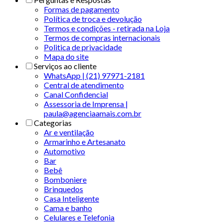
Formas de pagamento
Política de troca e devolução
Termos e condições - retirada na Loja
Termos de compras internacionais
Politica de privacidade
Mapa do site
Serviços ao cliente
WhatsApp | (21) 97971-2181
Central de atendimento
Canal Confidencial
Assessoria de Imprensa |
paula@agenciaamais.com.br
Categorias
Ar e ventilação
Armarinho e Artesanato
Automotivo
Bar
Bebê
Bomboniere
Brinquedos
Casa Inteligente
Cama e banho
Celulares e Telefonia