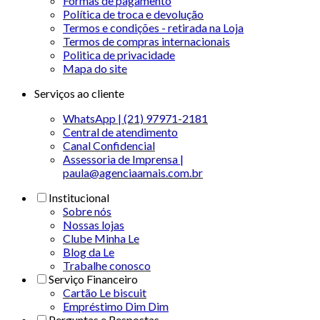
Formas de pagamento
Política de troca e devolução
Termos e condições - retirada na Loja
Termos de compras internacionais
Politica de privacidade
Mapa do site
Serviços ao cliente
WhatsApp | (21) 97971-2181
Central de atendimento
Canal Confidencial
Assessoria de Imprensa |
paula@agenciaamais.com.br
Institucional
Sobre nós
Nossas lojas
Clube Minha Le
Blog da Le
Trabalhe conosco
Serviço Financeiro
Cartão Le biscuit
Empréstimo Dim Dim
Perguntas e Respostas