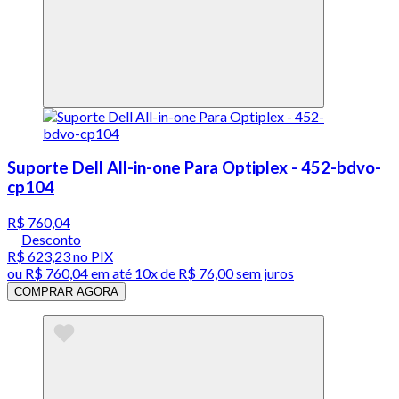
Suporte Dell All-in-one Para Optiplex - 452-bdvo-
cp104
R$ 760,04
Desconto
R$ 623,23
no PIX
ou
R$ 760,04
em até
10x de R$ 76,00 sem juros
COMPRAR AGORA