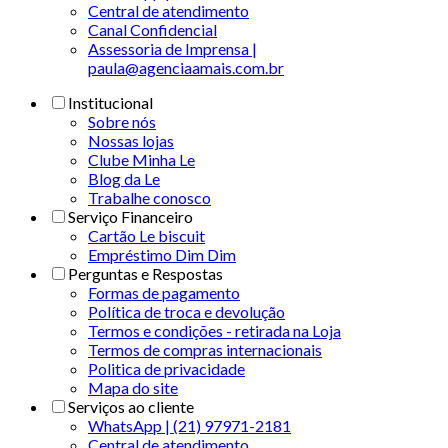
Central de atendimento
Canal Confidencial
Assessoria de Imprensa |
paula@agenciaamais.com.br
Institucional
Sobre nós
Nossas lojas
Clube Minha Le
Blog da Le
Trabalhe conosco
Serviço Financeiro
Cartão Le biscuit
Empréstimo Dim Dim
Perguntas e Respostas
Formas de pagamento
Política de troca e devolução
Termos e condições - retirada na Loja
Termos de compras internacionais
Politica de privacidade
Mapa do site
Serviços ao cliente
WhatsApp | (21) 97971-2181
Central de atendimento