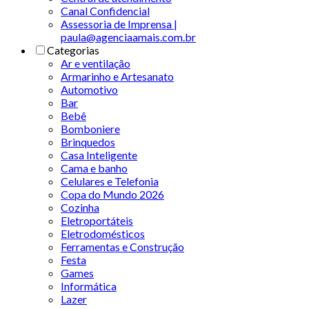
Canal Confidencial
Assessoria de Imprensa |
paula@agenciaamais.com.br
Categorias
Ar e ventilação
Armarinho e Artesanato
Automotivo
Bar
Bebê
Bomboniere
Brinquedos
Casa Inteligente
Cama e banho
Celulares e Telefonia
Copa do Mundo 2026
Cozinha
Eletroportáteis
Eletrodomésticos
Ferramentas e Construção
Festa
Games
Informática
Lazer