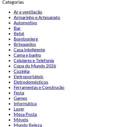
Categorias
Ar e ventilação
Armarinho e Artesanato
Automotivo
Bar
Bebê
Bomboniere
Brinquedos
Casa Inteligente
Cama e banho
Celulares e Telefonia
Copa do Mundo 2026
Cozinha
Eletroportáteis
Eletrodomésticos
Ferramentas e Construção
Festa
Games
Informática
Lazer
Mesa Posta
Móveis
Mundo Beleza