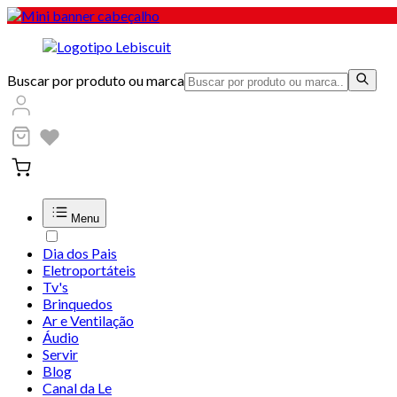
Buscar por produto ou marca
Menu
Dia dos Pais
Eletroportáteis
Tv's
Brinquedos
Ar e Ventilação
Áudio
Servir
Blog
Canal da Le