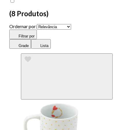
(
8 Produtos
)
Ordernar por:
Filtrar por
Grade
Lista