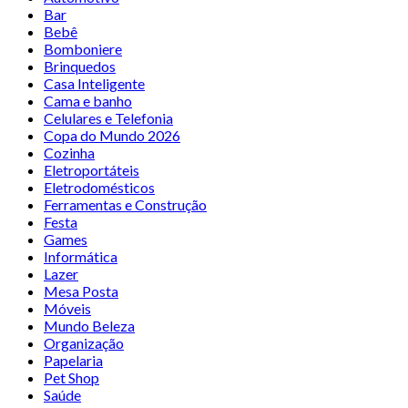
Bar
Bebê
Bomboniere
Brinquedos
Casa Inteligente
Cama e banho
Celulares e Telefonia
Copa do Mundo 2026
Cozinha
Eletroportáteis
Eletrodomésticos
Ferramentas e Construção
Festa
Games
Informática
Lazer
Mesa Posta
Móveis
Mundo Beleza
Organização
Papelaria
Pet Shop
Saúde