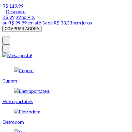
R$ 119,99
Desconto
R$ 99,99
no PIX
ou
R$ 99,99
em até
3x de R$ 33,33 sem juros
COMPRAR AGORA
Cupom
Eletroportáteis
Eletrodom