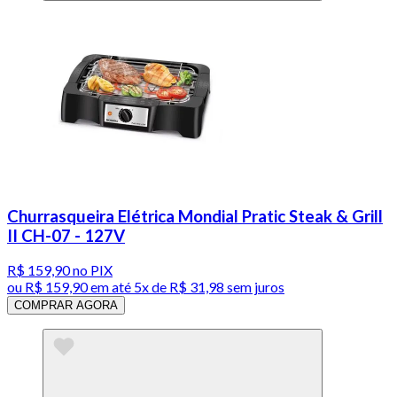
Churrasqueira Elétrica Mondial Pratic Steak & Grill
II CH-07 - 127V
R$ 159,90
no PIX
ou
R$ 159,90
em até
5x de R$ 31,98 sem juros
COMPRAR AGORA