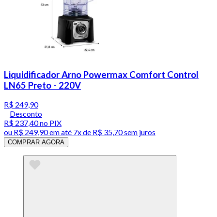
Liquidificador Arno Powermax Comfort Control
LN65 Preto - 220V
R$ 249,90
Desconto
R$ 237,40
no PIX
ou
R$ 249,90
em até
7x de R$ 35,70 sem juros
COMPRAR AGORA