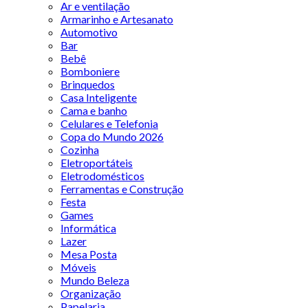
Ar e ventilação
Armarinho e Artesanato
Automotivo
Bar
Bebê
Bomboniere
Brinquedos
Casa Inteligente
Cama e banho
Celulares e Telefonia
Copa do Mundo 2026
Cozinha
Eletroportáteis
Eletrodomésticos
Ferramentas e Construção
Festa
Games
Informática
Lazer
Mesa Posta
Móveis
Mundo Beleza
Organização
Papelaria