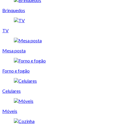
Brinquedos
TV
Mesa posta
Forno e fogão
Celulares
Móveis