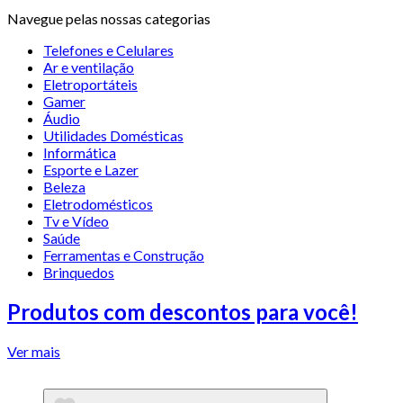
Navegue pelas nossas categorias
Telefones e Celulares
Ar e ventilação
Eletroportáteis
Gamer
Áudio
Utilidades Domésticas
Informática
Esporte e Lazer
Beleza
Eletrodomésticos
Tv e Vídeo
Saúde
Ferramentas e Construção
Brinquedos
Produtos com descontos para você!
Ver mais