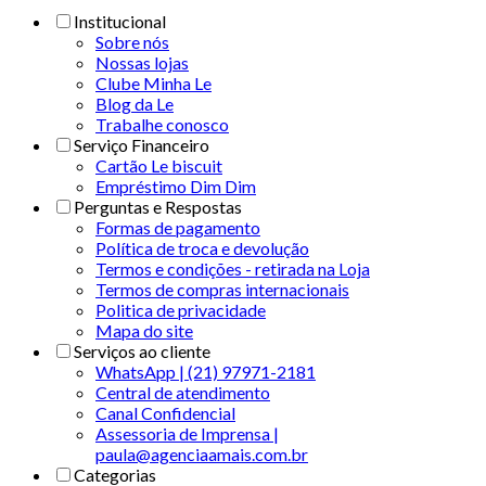
Institucional
Sobre nós
Nossas lojas
Clube Minha Le
Blog da Le
Trabalhe conosco
Serviço Financeiro
Cartão Le biscuit
Empréstimo Dim Dim
Perguntas e Respostas
Formas de pagamento
Política de troca e devolução
Termos e condições - retirada na Loja
Termos de compras internacionais
Politica de privacidade
Mapa do site
Serviços ao cliente
WhatsApp | (21) 97971-2181
Central de atendimento
Canal Confidencial
Assessoria de Imprensa |
paula@agenciaamais.com.br
Categorias