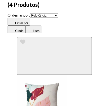
(
4 Produtos
)
Ordernar por:
Filtrar por
Grade
Lista