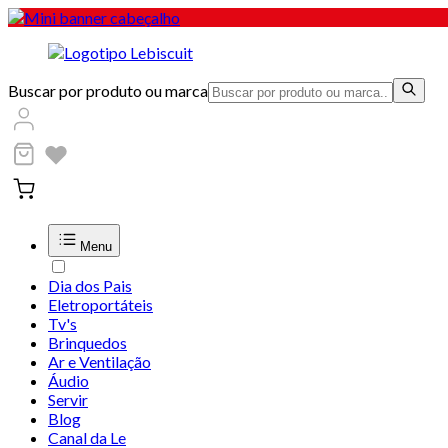
Buscar por produto ou marca
Menu
Dia dos Pais
Eletroportáteis
Tv's
Brinquedos
Ar e Ventilação
Áudio
Servir
Blog
Canal da Le