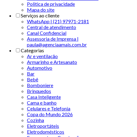
Politica de privacidade
Mapa do site
Serviços ao cliente
WhatsApp | (21) 97971-2181
Central de atendimento
Canal Confidencial
Assessoria de Imprensa |
paula@agenciaamais.com.br
Categorias
Ar e ventilação
Armarinho e Artesanato
Automotivo
Bar
Bebê
Bomboniere
Brinquedos
Casa Inteligente
Cama e banho
Celulares e Telefonia
Copa do Mundo 2026
Cozinha
Eletroportáteis
Eletrodomésticos