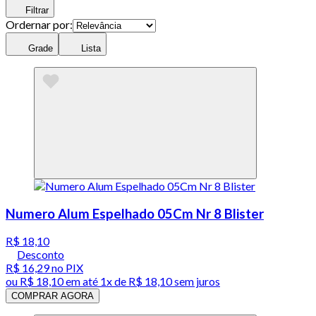
Filtrar
Ordernar por:
Grade
Lista
Numero Alum Espelhado 05Cm Nr 8 Blister
R$ 18,10
Desconto
R$ 16,29
no PIX
ou
R$ 18,10
em até 1x de
R$ 18,10
sem juros
COMPRAR AGORA