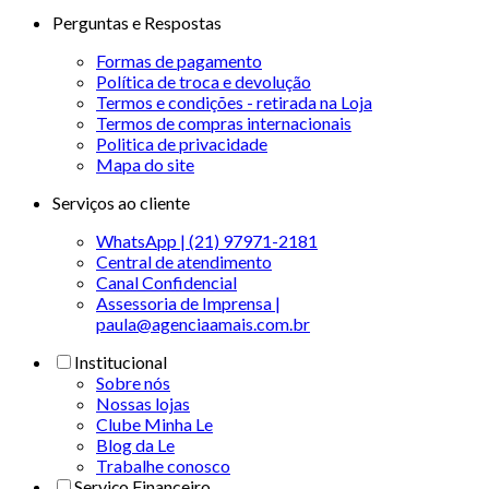
Perguntas e Respostas
Formas de pagamento
Política de troca e devolução
Termos e condições - retirada na Loja
Termos de compras internacionais
Politica de privacidade
Mapa do site
Serviços ao cliente
WhatsApp | (21) 97971-2181
Central de atendimento
Canal Confidencial
Assessoria de Imprensa |
paula@agenciaamais.com.br
Institucional
Sobre nós
Nossas lojas
Clube Minha Le
Blog da Le
Trabalhe conosco
Serviço Financeiro