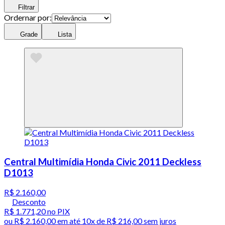
Filtrar
Ordernar por:
Grade
Lista
Central Multimídia Honda Civic 2011 Deckless
D1013
R$ 2.160,00
Desconto
R$ 1.771,20
no PIX
ou
R$ 2.160,00
em até
10x de R$ 216,00 sem juros