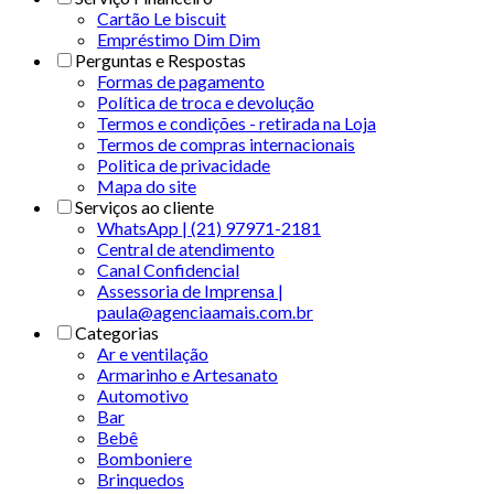
Cartão Le biscuit
Empréstimo Dim Dim
Perguntas e Respostas
Formas de pagamento
Política de troca e devolução
Termos e condições - retirada na Loja
Termos de compras internacionais
Politica de privacidade
Mapa do site
Serviços ao cliente
WhatsApp | (21) 97971-2181
Central de atendimento
Canal Confidencial
Assessoria de Imprensa |
paula@agenciaamais.com.br
Categorias
Ar e ventilação
Armarinho e Artesanato
Automotivo
Bar
Bebê
Bomboniere
Brinquedos