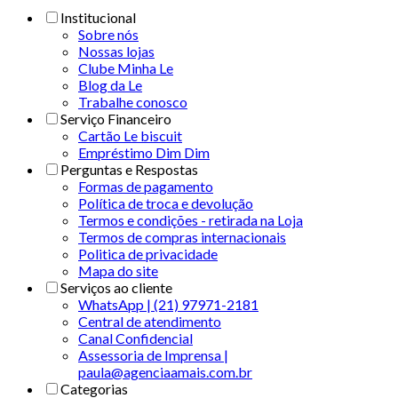
Institucional
Sobre nós
Nossas lojas
Clube Minha Le
Blog da Le
Trabalhe conosco
Serviço Financeiro
Cartão Le biscuit
Empréstimo Dim Dim
Perguntas e Respostas
Formas de pagamento
Política de troca e devolução
Termos e condições - retirada na Loja
Termos de compras internacionais
Politica de privacidade
Mapa do site
Serviços ao cliente
WhatsApp | (21) 97971-2181
Central de atendimento
Canal Confidencial
Assessoria de Imprensa |
paula@agenciaamais.com.br
Categorias