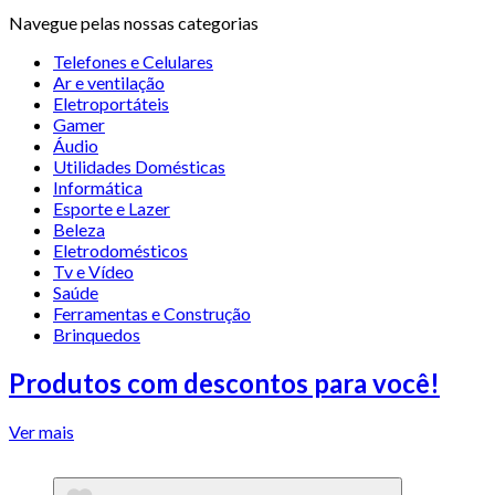
Navegue pelas nossas categorias
Telefones e Celulares
Ar e ventilação
Eletroportáteis
Gamer
Áudio
Utilidades Domésticas
Informática
Esporte e Lazer
Beleza
Eletrodomésticos
Tv e Vídeo
Saúde
Ferramentas e Construção
Brinquedos
Produtos com descontos para você!
Ver mais