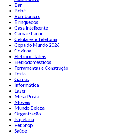
Bar
Bebê
Bomboniere
Brinquedos
Casa Inteligente
Cama e banho
Celulares e Telefonia
Copa do Mundo 2026
Cozinha
Eletroportáteis
Eletrodomésticos
Ferramentas e Construção
Festa
Games
Informática
Lazer
Mesa Posta
Móveis
Mundo Beleza
Organização
Papelaria
Pet Shop
Saúde