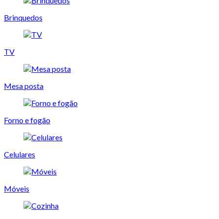
Brinquedos
TV
Mesa posta
Forno e fogão
Celulares
Móveis