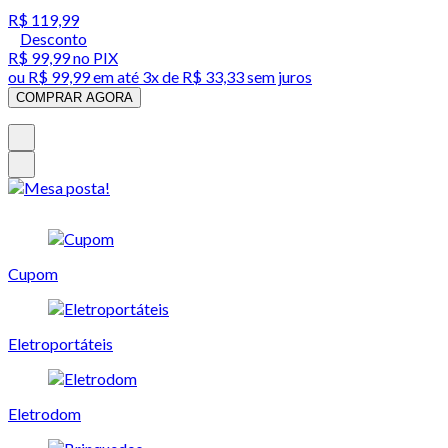
R$ 119,99
Desconto
R$ 99,99
no PIX
ou
R$ 99,99
em até
3x de R$ 33,33 sem juros
COMPRAR AGORA
Cupom
Eletroportáteis
Eletrodom