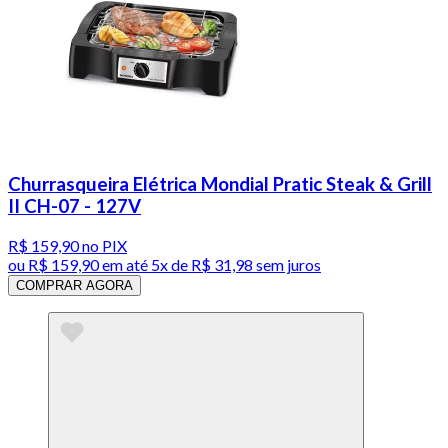
Churrasqueira Elétrica Mondial Pratic Steak & Grill
II CH-07 - 127V
R$ 159,90
no PIX
ou
R$ 159,90
em até
5x de R$ 31,98 sem juros
COMPRAR AGORA