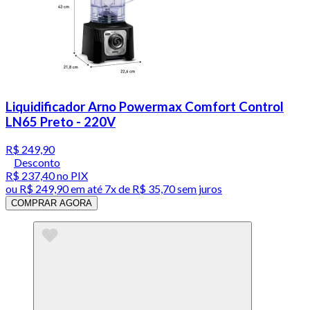
Liquidificador Arno Powermax Comfort Control
LN65 Preto - 220V
R$ 249,90
Desconto
R$ 237,40
no PIX
ou
R$ 249,90
em até
7x de R$ 35,70 sem juros
COMPRAR AGORA