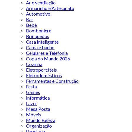
Ar e ventilação
Armarinho e Artesanato
Automotivo
Bar
Bebê
Bomboniere
Brinquedos
Casa Inteligente
Cama e banho
Celulares e Telefonia
Copa do Mundo 2026
Cozinha
Eletroportáteis
Eletrodomésticos
Ferramentas e Construção
Festa
Games
Informática
Lazer
Mesa Posta
Móveis
Mundo Beleza
Organização
Papelaria