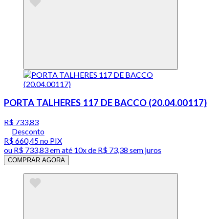
PORTA TALHERES 117 DE BACCO (20.04.00117)
R$ 733,83
Desconto
R$ 660,45
no PIX
ou
R$ 733,83
em até
10x de R$ 73,38 sem juros
COMPRAR AGORA