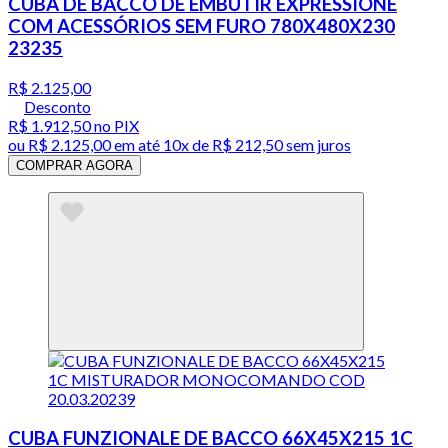
CUBA DE BACCO DE EMBUTIR EXPRESSIONE
COM ACESSÓRIOS SEM FURO 780X480X230
23235
R$ 2.125,00
Desconto
R$ 1.912,50
no PIX
ou
R$ 2.125,00
em até
10x de R$ 212,50 sem juros
COMPRAR AGORA
CUBA FUNZIONALE DE BACCO 66X45X215 1C