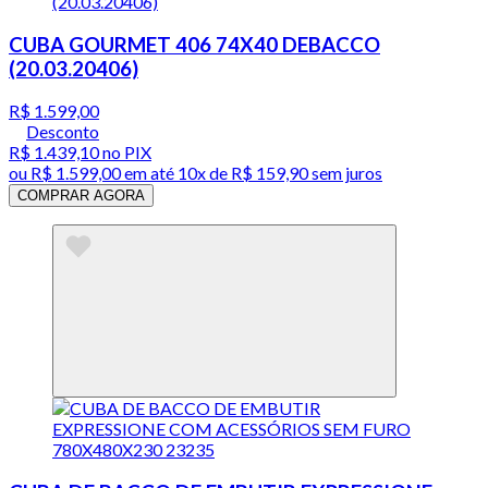
CUBA GOURMET 406 74X40 DEBACCO
(20.03.20406)
R$ 1.599,00
Desconto
R$ 1.439,10
no PIX
ou
R$ 1.599,00
em até
10x de R$ 159,90 sem juros
COMPRAR AGORA