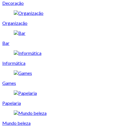
Decoração
Organização
Bar
Informática
Games
Papelaria
Mundo beleza