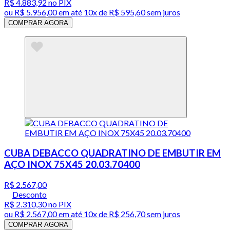
R$ 4.883,92
no PIX
ou
R$ 5.956,00
em até
10x de R$ 595,60 sem juros
COMPRAR AGORA
CUBA DEBACCO QUADRATINO DE EMBUTIR EM
AÇO INOX 75X45 20.03.70400
R$ 2.567,00
Desconto
R$ 2.310,30
no PIX
ou
R$ 2.567,00
em até
10x de R$ 256,70 sem juros
COMPRAR AGORA