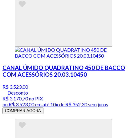
CANAL ÚMIDO QUADRATINO 450 DE BACCO
COM ACESSÓRIOS 20.03.10450
R$ 3.523,00
Desconto
R$ 3.170,70
no PIX
ou
R$ 3.523,00
em até
10x de R$ 352,30 sem juros
COMPRAR AGORA