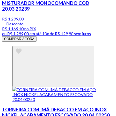
MISTURADOR MONOCOMANDO COD
20.03.20239
R$ 1.299,00
Desconto
R$ 1.169,10
no PIX
ou
R$ 1.299,00
em até
10x de R$ 129,90 sem juros
COMPRAR AGORA
TORNEIRA COM IMÃ DEBACCO EM AÇO INOX
NICKEL ACABAMENTO ESCOVADO 20.04.00250