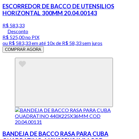
ESCORREDOR DE BACCO DE UTENSILIOS
HORIZONTAL 300MM 20.04.00143
R$ 583,33
Desconto
R$ 525,00
no PIX
ou
R$ 583,33
em até
10x de R$ 58,33 sem juros
COMPRAR AGORA
BANDEJA DE BACCO RASA PARA CUBA