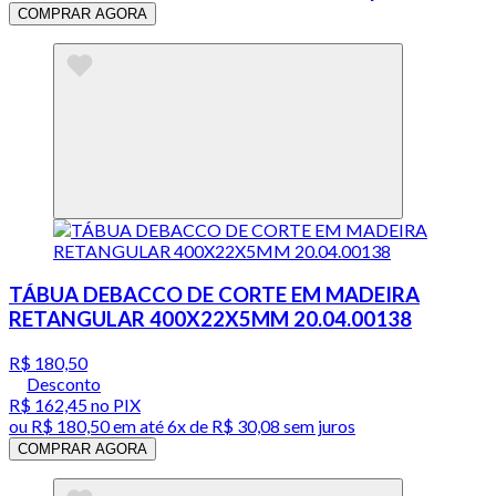
COMPRAR AGORA
TÁBUA DEBACCO DE CORTE EM MADEIRA
RETANGULAR 400X22X5MM 20.04.00138
R$ 180,50
Desconto
R$ 162,45
no PIX
ou
R$ 180,50
em até
6x de R$ 30,08 sem juros
COMPRAR AGORA