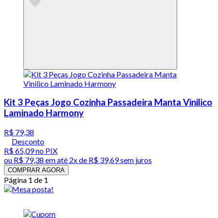
Kit 3 Peças Jogo Cozinha Passadeira Manta Vinilico
Laminado Harmony
R$ 79,38
Desconto
R$ 65,09
no PIX
ou
R$ 79,38
em até
2x de R$ 39,69 sem juros
COMPRAR AGORA
Página 1 de 1