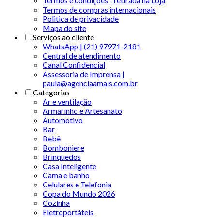
Termos e condições - retirada na Loja
Termos de compras internacionais
Politica de privacidade
Mapa do site
Serviços ao cliente
WhatsApp | (21) 97971-2181
Central de atendimento
Canal Confidencial
Assessoria de Imprensa |
paula@agenciaamais.com.br
Categorias
Ar e ventilação
Armarinho e Artesanato
Automotivo
Bar
Bebê
Bomboniere
Brinquedos
Casa Inteligente
Cama e banho
Celulares e Telefonia
Copa do Mundo 2026
Cozinha
Eletroportáteis