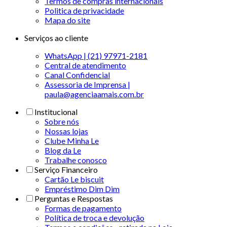
Termos de compras internacionais
Politica de privacidade
Mapa do site
Serviços ao cliente
WhatsApp | (21) 97971-2181
Central de atendimento
Canal Confidencial
Assessoria de Imprensa |
paula@agenciaamais.com.br
Institucional
Sobre nós
Nossas lojas
Clube Minha Le
Blog da Le
Trabalhe conosco
Serviço Financeiro
Cartão Le biscuit
Empréstimo Dim Dim
Perguntas e Respostas
Formas de pagamento
Política de troca e devolução