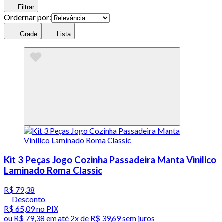
Filtrar
Ordernar por:
Grade
Lista
Kit 3 Peças Jogo Cozinha Passadeira Manta Vinilico
Laminado Roma Classic
R$ 79,38
Desconto
R$ 65,09
no PIX
ou
R$ 79,38
em até
2x de R$ 39,69 sem juros