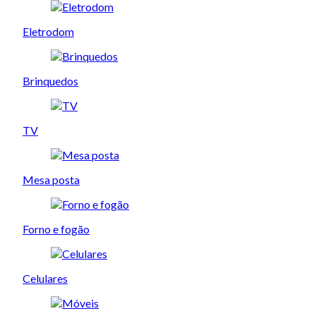
Eletrodom
Brinquedos
TV
Mesa posta
Forno e fogão
Celulares