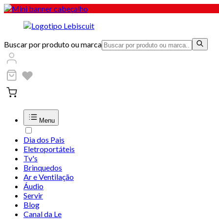
Buscar por produto ou marca
Menu
Dia dos Pais
Eletroportáteis
Tv's
Brinquedos
Ar e Ventilação
Áudio
Servir
Blog
Canal da Le