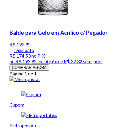
Balde para Gelo em Acrílico c/ Pegador
R$ 193,92
Desconto
R$ 174,53
no PIX
ou
R$ 193,92
em até
6x de R$ 32,32 sem juros
COMPRAR AGORA
Página 1 de 1
Cupom
Eletroportáteis