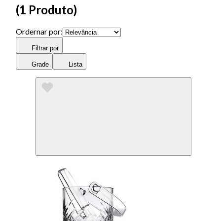
(
1 Produto
)
Ordernar por:
Filtrar por
Grade
Lista