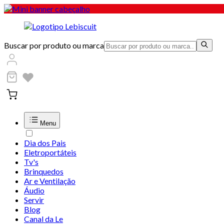
Buscar por produto ou marca
Menu
Dia dos Pais
Eletroportáteis
Tv's
Brinquedos
Ar e Ventilação
Áudio
Servir
Blog
Canal da Le