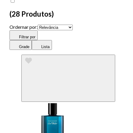
(
28 Produtos
)
Ordernar por:
Filtrar por
Grade
Lista