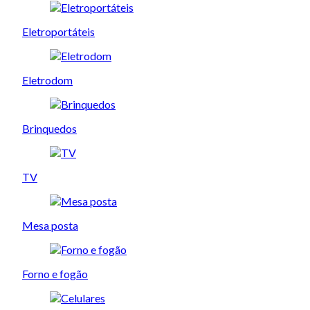
Eletroportáteis
Eletrodom
Brinquedos
TV
Mesa posta
Forno e fogão