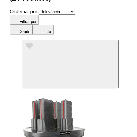
Ordernar por:
Filtrar por
Grade
Lista