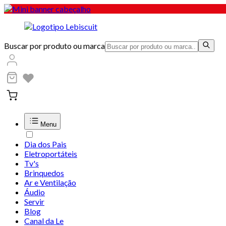
Buscar por produto ou marca
Menu
Dia dos Pais
Eletroportáteis
Tv's
Brinquedos
Ar e Ventilação
Áudio
Servir
Blog
Canal da Le