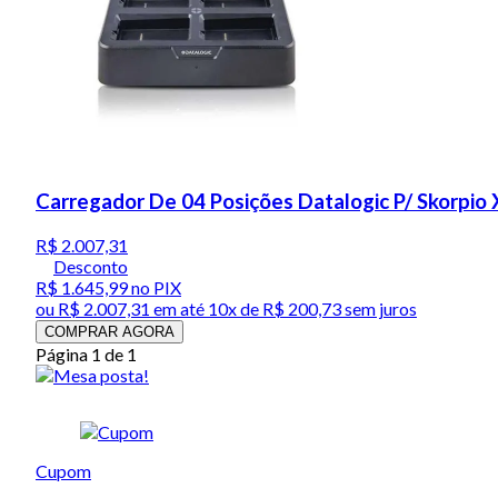
Carregador De 04 Posições Datalogic P/ Skorpio
R$ 2.007,31
Desconto
R$ 1.645,99
no PIX
ou
R$ 2.007,31
em até
10x de R$ 200,73 sem juros
COMPRAR AGORA
Página 1 de 1
Cupom