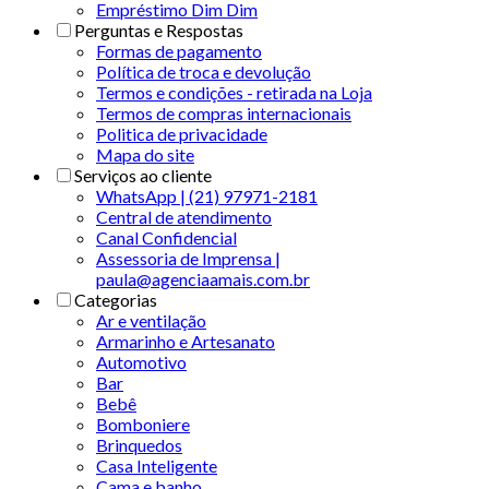
Empréstimo Dim Dim
Perguntas e Respostas
Formas de pagamento
Política de troca e devolução
Termos e condições - retirada na Loja
Termos de compras internacionais
Politica de privacidade
Mapa do site
Serviços ao cliente
WhatsApp | (21) 97971-2181
Central de atendimento
Canal Confidencial
Assessoria de Imprensa |
paula@agenciaamais.com.br
Categorias
Ar e ventilação
Armarinho e Artesanato
Automotivo
Bar
Bebê
Bomboniere
Brinquedos
Casa Inteligente
Cama e banho