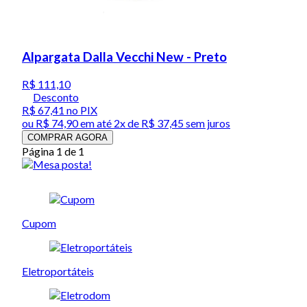
Alpargata Dalla Vecchi New - Preto
R$ 111,10
Desconto
R$ 67,41
no PIX
ou
R$ 74,90
em até
2x de R$ 37,45 sem juros
COMPRAR AGORA
Página 1 de 1
Cupom
Eletroportáteis