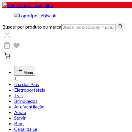
Buscar por produto ou marca
Menu
Dia dos Pais
Eletroportáteis
Tv's
Brinquedos
Ar e Ventilação
Áudio
Servir
Blog
Canal da Le