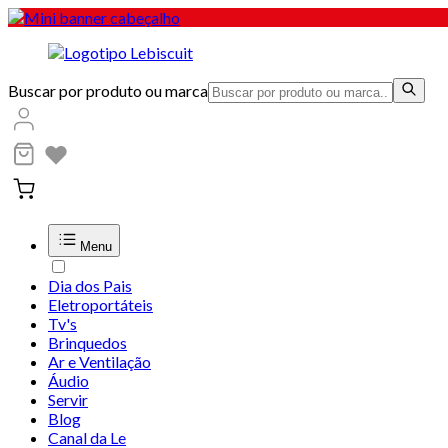
Buscar por produto ou marca
Menu
Dia dos Pais
Eletroportáteis
Tv's
Brinquedos
Ar e Ventilação
Áudio
Servir
Blog
Canal da Le