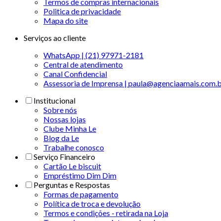
Termos de compras internacionais
Politica de privacidade
Mapa do site
Serviços ao cliente
WhatsApp | (21) 97971-2181
Central de atendimento
Canal Confidencial
Assessoria de Imprensa | paula@agenciaamais.com.
Institucional
Sobre nós
Nossas lojas
Clube Minha Le
Blog da Le
Trabalhe conosco
Serviço Financeiro
Cartão Le biscuit
Empréstimo Dim Dim
Perguntas e Respostas
Formas de pagamento
Política de troca e devolução
Termos e condições - retirada na Loja