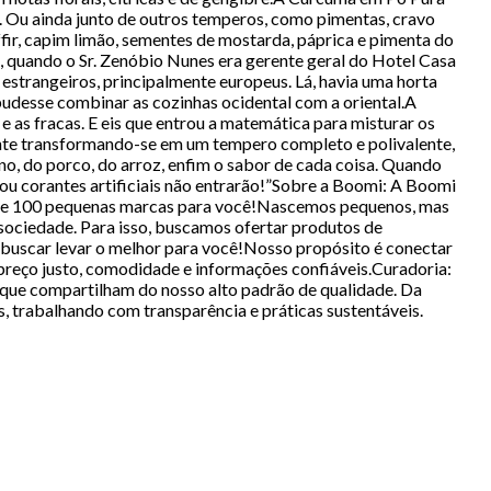
fre. Ou ainda junto de outros temperos, como pimentas, cravo
kaffir, capim limão, sementes de mostarda, páprica e pimenta do
uando o Sr. Zenóbio Nunes era gerente geral do Hotel Casa
estrangeiros, principalmente europeus. Lá, havia uma horta
pudesse combinar as cozinhas ocidental com a oriental.A
e as fracas. E eis que entrou a matemática para misturar os
te transformando-se em um tempero completo e polivalente,
ino, do porco, do arroz, enfim o sabor de cada coisa. Quando
a ou corantes artificiais não entrarão!”Sobre a Boomi: A Boomi
s de 100 pequenas marcas para você!Nascemos pequenos, mas
 sociedade. Para isso, buscamos ofertar produtos de
buscar levar o melhor para você!Nosso propósito é conectar
preço justo, comodidade e informações confiáveis.Curadoria:
 que compartilham do nosso alto padrão de qualidade. Da
s, trabalhando com transparência e práticas sustentáveis.