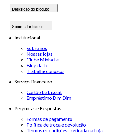
Descrição do produto
Sobre a Le biscuit
Institucional
Sobre nós
Nossas lojas
Clube Minha Le
Blog da Le
Trabalhe conosco
Serviço Financeiro
Cartão Le biscuit
Empréstimo Dim Dim
Perguntas e Respostas
Formas de pagamento
Política de troca e devolução
Termos e condições - retirada na Loja