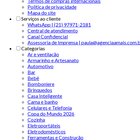
Termos de compras internacionais
Politica de privacidade
Mapa do site
Serviços ao cliente
WhatsApp | (21) 97971-2181
Central de atendimento
Canal Confidencial
Assessoria de Imprensa | paula@agenciaamais.com.
Categorias
Ar e ventilação
Armarinho e Artesanato
Automotivo
Bar
Bebê
Bomboniere
Brinquedos
Casa Inteligente
Cama e banho
Celulares e Telefonia
Copa do Mundo 2026
Cozinha
Eletroportáteis
Eletrodomésticos
Ferramentas e Construção