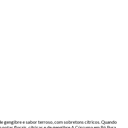
de gengibre e sabor terroso, com sobretons cítricos. Quando
notas florais, cítricas e de gengibre.A Cúrcuma em Pó Pura