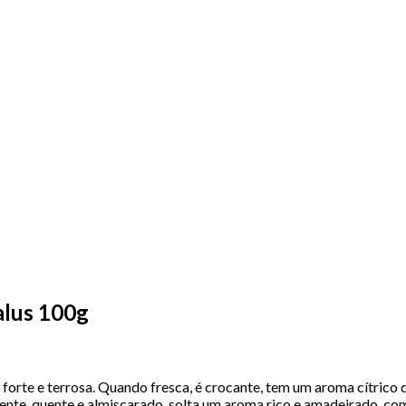
alus 100g
orte e terrosa. Quando fresca, é crocante, tem um aroma cítrico 
te, quente e almiscarado, solta um aroma rico e amadeirado, com 