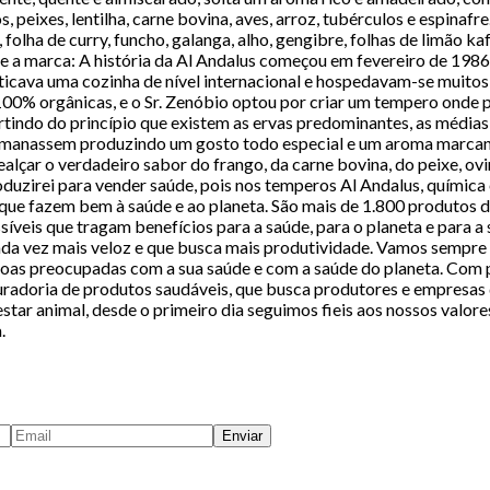
, peixes, lentilha, carne bovina, aves, arroz, tubérculos e espina
, folha de curry, funcho, galanga, alho, gengibre, folhas de limão 
arca: A história da Al Andalus começou em fevereiro de 1986, q
icava uma cozinha de nível internacional e hospedavam-se muitos 
100% orgânicas, e o Sr. Zenóbio optou por criar um tempero onde 
tindo do princípio que existem as ervas predominantes, as médias 
irmanassem produzindo um gosto todo especial e um aroma marcan
alçar o verdadeiro sabor do frango, da carne bovina, do peixe, ov
roduzirei para vender saúde, pois nos temperos Al Andalus, químic
, que fazem bem à saúde e ao planeta. São mais de 1.800 produto
veis que tragam benefícios para a saúde, para o planeta e para a
a vez mais veloz e que busca mais produtividade. Vamos sempre 
ssoas preocupadas com a sua saúde e com a saúde do planeta. Com 
uradoria de produtos saudáveis, que busca produtores e empresas
tar animal, desde o primeiro dia seguimos fieis aos nossos valore
.
Enviar