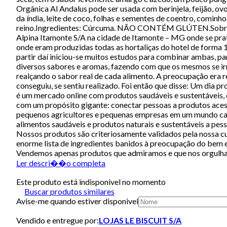
Orgânica Al Andalus pode ser usada com berinjela, feijão, ovos
da índia, leite de coco, folhas e sementes de coentro, cominho
reino.Ingredientes: Cúrcuma. NÃO CONTÉM GLÚTEN.Sobre a m
Alpina Itamonte S/A na cidade de Itamonte – MG onde se prat
onde eram produzidas todas as hortaliças do hotel de forma 
partir daí iniciou-se muitos estudos para combinar ambas, par
diversos sabores e aromas, fazendo com que os mesmos se 
realçando o sabor real de cada alimento. A preocupação era re
conseguiu, se sentiu realizado. Foi então que disse: Um dia p
é um mercado online com produtos saudáveis e sustentáveis
com um propósito gigante: conectar pessoas a produtos acessí
pequenos agricultores e pequenas empresas em um mundo cad
alimentos saudáveis e produtos naturais e sustentáveis a pe
Nossos produtos são criteriosamente validados pela nossa c
enorme lista de ingredientes banidos à preocupação do bem es
Vendemos apenas produtos que admiramos e que nos orgulha
Ler descri��o completa
Este produto está indisponivel no momento
Buscar produtos similares
Avise-me quando estiver disponivel
Vendido e entregue por:
LOJAS LE BISCUIT S/A