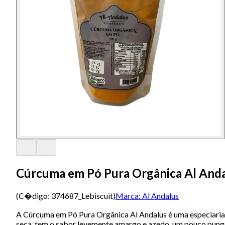
Cúrcuma em Pó Pura Orgânica Al And
(C�digo:
374687_Lebiscuit
)
Marca:
Al Andalus
A Cúrcuma em Pó Pura Orgânica Al Andalus é uma especiaria f
seca, tem o sabor levemente amargo e azedo, um pouco pungen