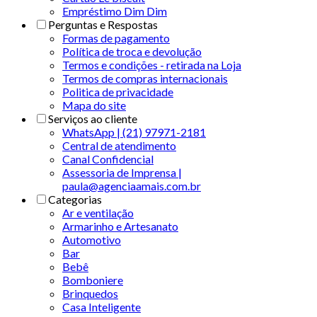
Empréstimo Dim Dim
Perguntas e Respostas
Formas de pagamento
Política de troca e devolução
Termos e condições - retirada na Loja
Termos de compras internacionais
Politica de privacidade
Mapa do site
Serviços ao cliente
WhatsApp | (21) 97971-2181
Central de atendimento
Canal Confidencial
Assessoria de Imprensa |
paula@agenciaamais.com.br
Categorias
Ar e ventilação
Armarinho e Artesanato
Automotivo
Bar
Bebê
Bomboniere
Brinquedos
Casa Inteligente