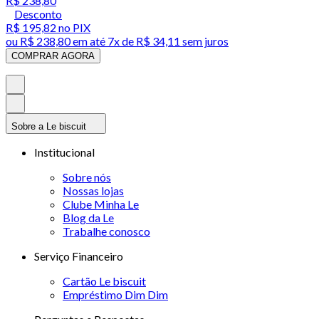
R$ 238,80
Desconto
R$ 195,82
no PIX
ou
R$ 238,80
em até
7x de R$ 34,11 sem juros
COMPRAR AGORA
Sobre a Le biscuit
Institucional
Sobre nós
Nossas lojas
Clube Minha Le
Blog da Le
Trabalhe conosco
Serviço Financeiro
Cartão Le biscuit
Empréstimo Dim Dim