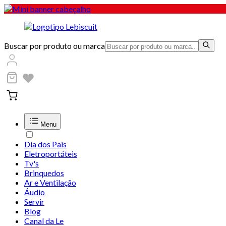
Buscar por produto ou marca
Menu
Dia dos Pais
Eletroportáteis
Tv's
Brinquedos
Ar e Ventilação
Áudio
Servir
Blog
Canal da Le