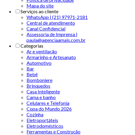
Mapa do site
Serviços ao cliente
WhatsApp | (21) 97971-2181
Central de atendimento
Canal Confidencial
Assessoria de Imprensa |
paula@agenciaamais.com.br
Categorias
Ar e ventilação
Armarinho e Artesanato
Automotivo
Bar
Bebê
Bomboniere
Brinquedos
Casa Inteligente
Cama e banho
Celulares e Telefonia
Copa do Mundo 2026
Cozinha
Eletroportáteis
Eletrodomésticos
Ferramentas e Construção