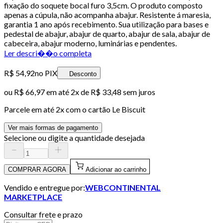
fixação do soquete bocal furo 3,5cm. O produto composto
apenas a cúpula, não acompanha abajur. Resistente á maresia,
garantia 1 ano após recebimento. Sua utilização para bases e
pedestal de abajur, abajur de quarto, abajur de sala, abajur de
cabeceira, abajur moderno, luminárias e pendentes.
Ler descri��o completa
R$ 54,92
no PIX
Desconto
ou
R$ 66,97
em até
2x de R$ 33,48 sem juros
Parcele em até
2
x com o cartão
Le Biscuit
Ver mais formas de pagamento
Selecione ou digite a quantidade desejada
COMPRAR AGORA
Adicionar ao carrinho
Vendido e entregue por:
WEBCONTINENTAL
MARKETPLACE
Consultar frete e prazo