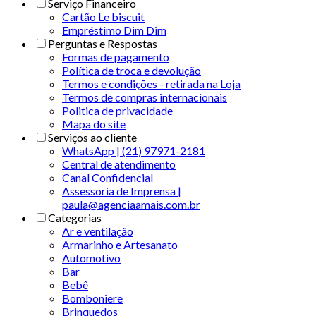
Serviço Financeiro
Cartão Le biscuit
Empréstimo Dim Dim
Perguntas e Respostas
Formas de pagamento
Política de troca e devolução
Termos e condições - retirada na Loja
Termos de compras internacionais
Politica de privacidade
Mapa do site
Serviços ao cliente
WhatsApp | (21) 97971-2181
Central de atendimento
Canal Confidencial
Assessoria de Imprensa |
paula@agenciaamais.com.br
Categorias
Ar e ventilação
Armarinho e Artesanato
Automotivo
Bar
Bebê
Bomboniere
Brinquedos