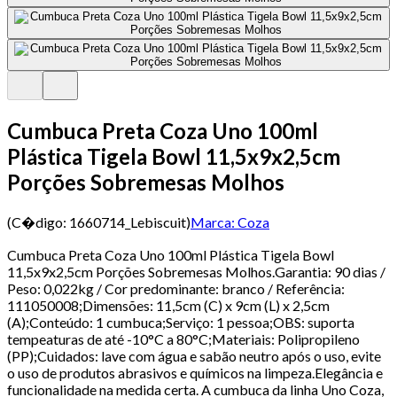
Cumbuca Preta Coza Uno 100ml
Plástica Tigela Bowl 11,5x9x2,5cm
Porções Sobremesas Molhos
(C�digo:
1660714_Lebiscuit
)
Marca:
Coza
Cumbuca Preta Coza Uno 100ml Plástica Tigela Bowl
11,5x9x2,5cm Porções Sobremesas Molhos.Garantia: 90 dias /
Peso: 0,022kg / Cor predominante: branco / Referência:
111050008;Dimensões: 11,5cm (C) x 9cm (L) x 2,5cm
(A);Conteúdo: 1 cumbuca;Serviço: 1 pessoa;OBS: suporta
tempeaturas de até -10°C a 80°C;Materiais: Polipropileno
(PP);Cuidados: lave com água e sabão neutro após o uso, evite
o uso de produtos abrasivos e químicos na limpeza.Elegância e
funcionalidade na medida certa. A cumbuca da linha Uno Coza,