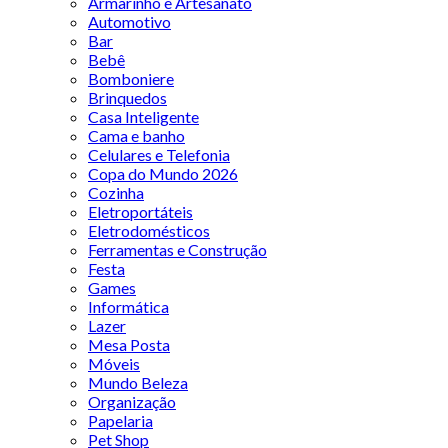
Armarinho e Artesanato
Automotivo
Bar
Bebê
Bomboniere
Brinquedos
Casa Inteligente
Cama e banho
Celulares e Telefonia
Copa do Mundo 2026
Cozinha
Eletroportáteis
Eletrodomésticos
Ferramentas e Construção
Festa
Games
Informática
Lazer
Mesa Posta
Móveis
Mundo Beleza
Organização
Papelaria
Pet Shop