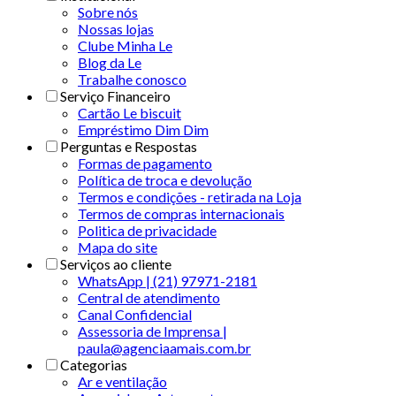
Sobre nós
Nossas lojas
Clube Minha Le
Blog da Le
Trabalhe conosco
Serviço Financeiro
Cartão Le biscuit
Empréstimo Dim Dim
Perguntas e Respostas
Formas de pagamento
Política de troca e devolução
Termos e condições - retirada na Loja
Termos de compras internacionais
Politica de privacidade
Mapa do site
Serviços ao cliente
WhatsApp | (21) 97971-2181
Central de atendimento
Canal Confidencial
Assessoria de Imprensa |
paula@agenciaamais.com.br
Categorias
Ar e ventilação