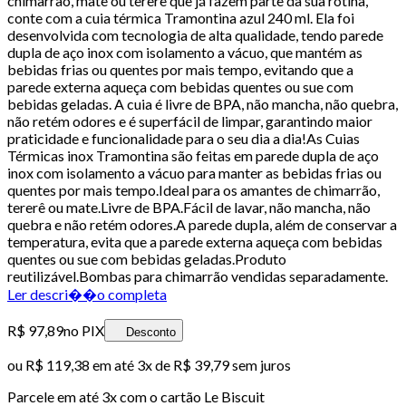
chimarrão, mate ou tererê que já fazem parte da sua rotina,
conte com a cuia térmica Tramontina azul 240 ml. Ela foi
desenvolvida com tecnologia de alta qualidade, tendo parede
dupla de aço inox com isolamento a vácuo, que mantém as
bebidas frias ou quentes por mais tempo, evitando que a
parede externa aqueça com bebidas quentes ou sue com
bebidas geladas. A cuia é livre de BPA, não mancha, não quebra,
não retém odores e é superfácil de limpar, garantindo maior
praticidade e funcionalidade para o seu dia a dia!As Cuias
Térmicas inox Tramontina são feitas em parede dupla de aço
inox com isolamento a vácuo para manter as bebidas frias ou
quentes por mais tempo.Ideal para os amantes de chimarrão,
tererê ou mate.Livre de BPA.Fácil de lavar, não mancha, não
quebra e não retém odores.A parede dupla, além de conservar a
temperatura, evita que a parede externa aqueça com bebidas
quentes ou sue com bebidas geladas.Produto
reutilizável.Bombas para chimarrão vendidas separadamente.
Ler descri��o completa
R$ 97,89
no PIX
Desconto
ou
R$ 119,38
em até
3x de R$ 39,79 sem juros
Parcele em até
3
x com o cartão
Le Biscuit