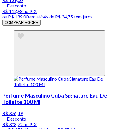
R$ 139,00
Desconto
R$ 113,98
no PIX
ou
R$ 139,00
em até
4x de R$ 34,75 sem juros
COMPRAR AGORA
Perfume Masculino Cuba Signature Eau De
Toilette 100 Ml
R$ 376,49
Desconto
R$ 308,72
no PIX