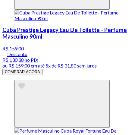
Cuba Prestige Legacy Eau De Toilette - Perfume
Masculino 90ml
R$ 159,00
Desconto
R$ 130,38
no PIX
ou
R$ 159,00
em até
5x de R$ 31,80 sem juros
COMPRAR AGORA