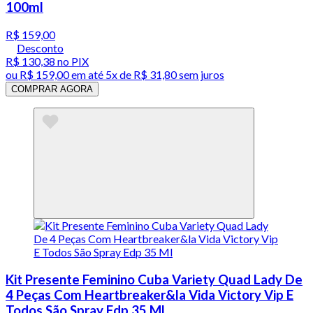
100ml
R$ 159,00
Desconto
R$ 130,38
no PIX
ou
R$ 159,00
em até
5x de R$ 31,80 sem juros
COMPRAR AGORA
Kit Presente Feminino Cuba Variety Quad Lady De
4 Peças Com Heartbreaker&la Vida Victory Vip E
Todos São Spray Edp 35 Ml