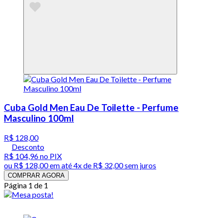
Cuba Gold Men Eau De Toilette - Perfume
Masculino 100ml
R$ 128,00
Desconto
R$ 104,96
no PIX
ou
R$ 128,00
em até
4x de R$ 32,00 sem juros
COMPRAR AGORA
Página 1 de 1