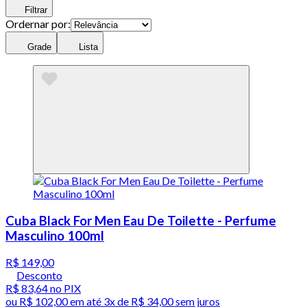
Filtrar
Ordernar por:
Grade
Lista
Cuba Black For Men Eau De Toilette - Perfume
Masculino 100ml
R$ 149,00
Desconto
R$ 83,64
no PIX
ou
R$ 102,00
em até
3x de R$ 34,00 sem juros