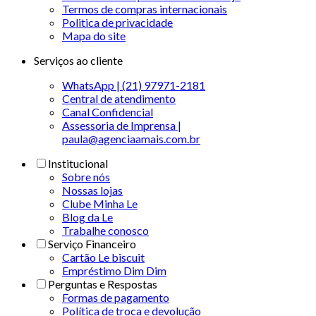
Termos de compras internacionais
Politica de privacidade
Mapa do site
Serviços ao cliente
WhatsApp | (21) 97971-2181
Central de atendimento
Canal Confidencial
Assessoria de Imprensa |
paula@agenciaamais.com.br
Institucional
Sobre nós
Nossas lojas
Clube Minha Le
Blog da Le
Trabalhe conosco
Serviço Financeiro
Cartão Le biscuit
Empréstimo Dim Dim
Perguntas e Respostas
Formas de pagamento
Política de troca e devolução