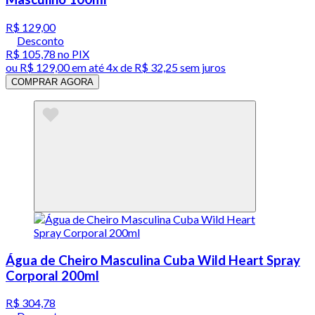
R$ 129,00
Desconto
R$ 105,78
no PIX
ou
R$ 129,00
em até
4x de R$ 32,25 sem juros
COMPRAR AGORA
Água de Cheiro Masculina Cuba Wild Heart Spray
Corporal 200ml
R$ 304,78