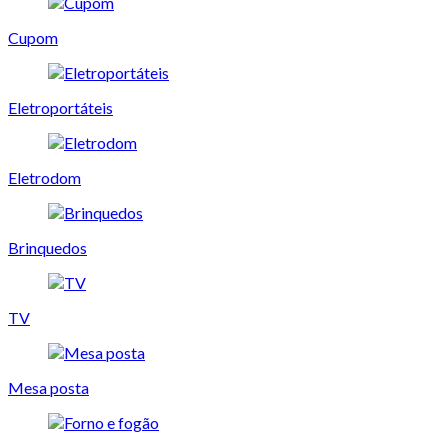
Cupom
Eletroportáteis
Eletrodom
Brinquedos
TV
Mesa posta