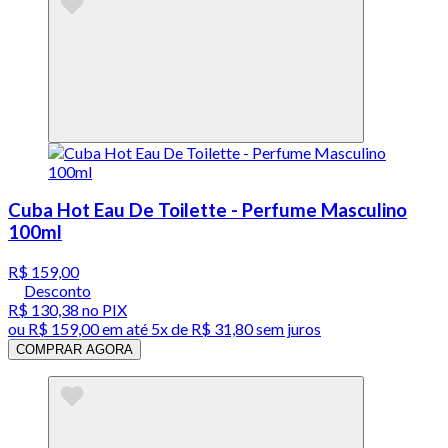
Cuba Hot Eau De Toilette - Perfume Masculino
100ml
R$ 159,00
Desconto
R$ 130,38
no PIX
ou
R$ 159,00
em até
5x de R$ 31,80 sem juros
COMPRAR AGORA