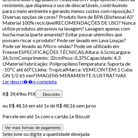
resistente, que dispensa o uso de descartáveis, contribuindo
para o meio ambiente e gerando menos custos com reposição.?
Diversas opções de cores? Produto livre de BPA (Bisfenoal A)?
Material 100% reciclávelRECOMENDAÇÕES DE USO? Nunca
utilize produtos abrasivos na lavagem? Lavagem apenas com
bucha macia (parte amarela)? Evitar passar utensílios que
possam riscar o produto? Pode ser lavado em Lava Louças?
Pode ser levado ao Micro-ondas? Pode ser utilizado em
FreezerESPECIFICAÇÕES TÉCNICAS:Altura: 6,5cmLargura:
26,5cmComprimento: 32cmPeso: 0,375Capacidade: 4,3
LMaterial fabricação: PolipropilenoTemperatura: Suporta de
-10ºC até 60ºCLinha: TropicalMarca: VEMCONTÉM:1 Cuba
GN 1/2 65 mm*IMAGENS MERAMENTE ILUSTRATIVAS
Ler descri��o completa
R$ 39,49
no PIX
Desconto
ou
R$ 48,16
em até 1x de
R$ 48,16
sem juros
Parcele em até
1
x com o cartão
Le Biscuit
Ver mais formas de pagamento
Selecione ou digite a quantidade desejada