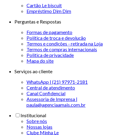
Cartão Le biscuit
Empréstimo Dim Dim
Perguntas e Respostas
Formas de pagamento
Política de troca e devolução
Termos e condições - retirada na Loja
Termos de compras internacionais
Politica de privacidade
Mapa do site
Serviços ao cliente
WhatsApp | (21) 97971-2181
Central de atendimento
Canal Confidencial
Assessoria de Imprensa |
paula@agenciaamais.com.br
Institucional
Sobre nós
Nossas lojas
Clube Minha Le