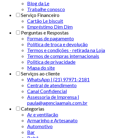
Blog da Le
Trabalhe conosco
Serviço Financeiro
Cartão Le biscuit
Empréstimo Dim Dim
Perguntas e Respostas
Formas de pagamento
Política de troca e devolução
Termos e condições - retirada na Loja
Termos de compras internacionais
Politica de privacidade
Mapa do site
Serviços ao cliente
WhatsApp | (21) 97971-2181
Central de atendimento
Canal Confidencial
Assessoria de Imprensa |
paula@agenciaamais.com.br
Categorias
Ar e ventilação
Armarinho e Artesanato
Automotivo
Bar
Bebê