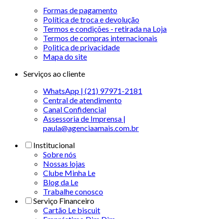
Formas de pagamento
Política de troca e devolução
Termos e condições - retirada na Loja
Termos de compras internacionais
Politica de privacidade
Mapa do site
Serviços ao cliente
WhatsApp | (21) 97971-2181
Central de atendimento
Canal Confidencial
Assessoria de Imprensa |
paula@agenciaamais.com.br
Institucional
Sobre nós
Nossas lojas
Clube Minha Le
Blog da Le
Trabalhe conosco
Serviço Financeiro
Cartão Le biscuit