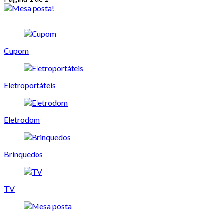
Cupom
Eletroportáteis
Eletrodom
Brinquedos
TV