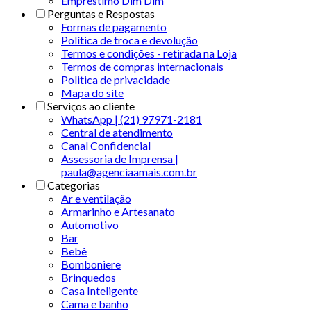
Empréstimo Dim Dim
Perguntas e Respostas
Formas de pagamento
Política de troca e devolução
Termos e condições - retirada na Loja
Termos de compras internacionais
Politica de privacidade
Mapa do site
Serviços ao cliente
WhatsApp | (21) 97971-2181
Central de atendimento
Canal Confidencial
Assessoria de Imprensa |
paula@agenciaamais.com.br
Categorias
Ar e ventilação
Armarinho e Artesanato
Automotivo
Bar
Bebê
Bomboniere
Brinquedos
Casa Inteligente
Cama e banho