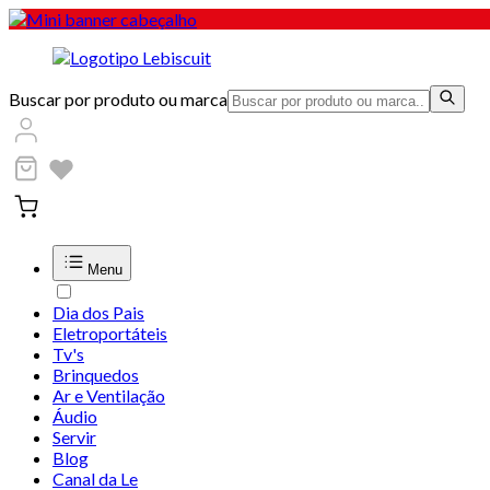
Buscar por produto ou marca
Menu
Dia dos Pais
Eletroportáteis
Tv's
Brinquedos
Ar e Ventilação
Áudio
Servir
Blog
Canal da Le