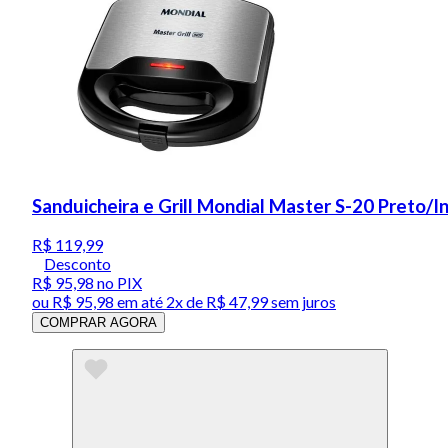
Sanduicheira e Grill Mondial Master S-20 Preto/
R$ 119,99
Desconto
R$ 95,98
no PIX
ou
R$ 95,98
em até
2x de R$ 47,99 sem juros
COMPRAR AGORA