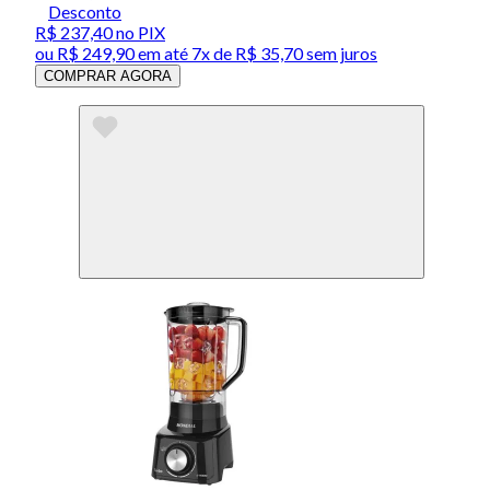
Desconto
R$ 237,40
no PIX
ou
R$ 249,90
em até
7x de R$ 35,70 sem juros
COMPRAR AGORA