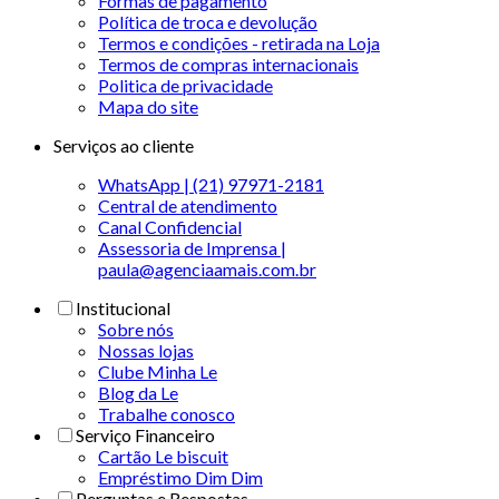
Formas de pagamento
Política de troca e devolução
Termos e condições - retirada na Loja
Termos de compras internacionais
Politica de privacidade
Mapa do site
Serviços ao cliente
WhatsApp | (21) 97971-2181
Central de atendimento
Canal Confidencial
Assessoria de Imprensa |
paula@agenciaamais.com.br
Institucional
Sobre nós
Nossas lojas
Clube Minha Le
Blog da Le
Trabalhe conosco
Serviço Financeiro
Cartão Le biscuit
Empréstimo Dim Dim
Perguntas e Respostas