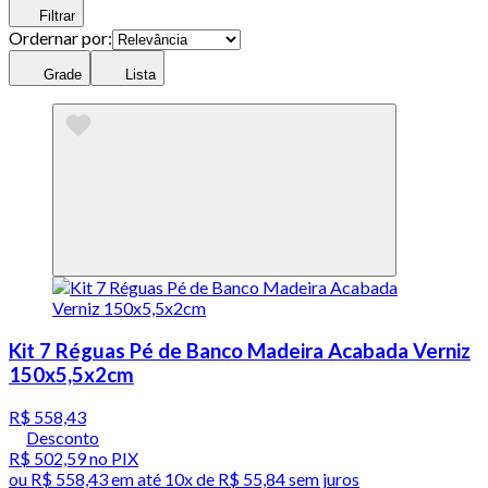
Filtrar
Ordernar por:
Grade
Lista
Kit 7 Réguas Pé de Banco Madeira Acabada Verniz
150x5,5x2cm
R$ 558,43
Desconto
R$ 502,59
no PIX
ou
R$ 558,43
em até
10x de R$ 55,84 sem juros