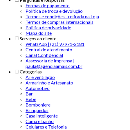
Formas de pagamento
Política de troca e devolução
Termos e condições - retirada na Loja
Termos de compras internacionais
Politica de privacidade
Mapa do site
Serviços ao cliente
WhatsApp | (21) 97971-2181
Central de atendimento
Canal Confidencial
Assessoria de Imprensa |
paula@agenciaamais.com.br
Categorias
Ar e ventilação
Armarinho e Artesanato
Automotivo
Bar
Bebê
Bomboniere
Brinquedos
Casa Inteligente
Cama e banho
Celulares e Telefonia