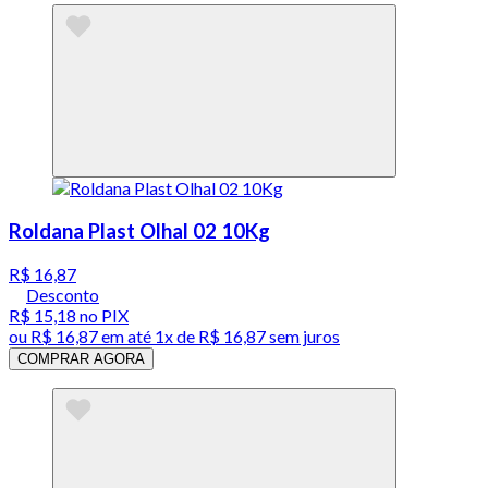
Roldana Plast Olhal 02 10Kg
R$ 16,87
Desconto
R$ 15,18
no PIX
ou
R$ 16,87
em até 1x de
R$ 16,87
sem juros
COMPRAR AGORA