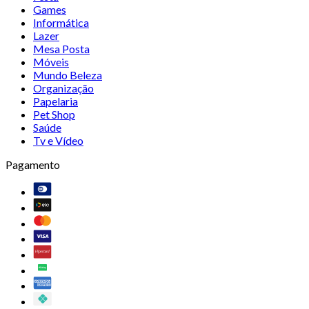
Games
Informática
Lazer
Mesa Posta
Móveis
Mundo Beleza
Organização
Papelaria
Pet Shop
Saúde
Tv e Vídeo
Pagamento