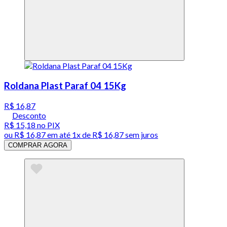
Roldana Plast Paraf 04 15Kg
R$ 16,87
Desconto
R$ 15,18
no PIX
ou
R$ 16,87
em até 1x de
R$ 16,87
sem juros
COMPRAR AGORA