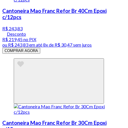
Cantoneira Mao Franc Refor Br 40Cm Epoxi
c/12pcs
R$ 243,83
Desconto
R$ 219,45
no PIX
ou
R$ 243,83
em até
8x de R$ 30,47 sem juros
COMPRAR AGORA
Cantoneira Mao Franc Refor Br 30Cm Epoxi