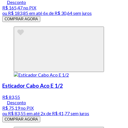
Desconto
R$ 165,47
no PIX
ou
R$ 183,85
em até
6x de R$ 30,64 sem juros
COMPRAR AGORA
Esticador Cabo Aco E 1/2
R$ 83,55
Desconto
R$ 75,19
no PIX
ou
R$ 83,55
em até
2x de R$ 41,77 sem juros
COMPRAR AGORA