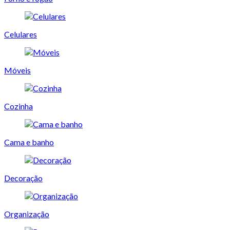
Celulares
Móveis
Cozinha
Cama e banho
Decoração
Organização