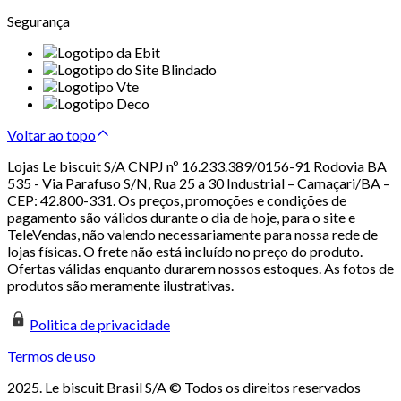
Segurança
Voltar ao topo
Lojas Le biscuit S/A CNPJ nº 16.233.389/0156-91 Rodovia BA
535 - Via Parafuso S/N, Rua 25 a 30 Industrial – Camaçari/BA –
CEP: 42.800-331. Os preços, promoções e condições de
pagamento são válidos durante o dia de hoje, para o site e
TeleVendas, não valendo necessariamente para nossa rede de
lojas físicas. O frete não está incluído no preço do produto.
Ofertas válidas enquanto durarem nossos estoques. As fotos de
produtos são meramente ilustrativas.
Politica de privacidade
Termos de uso
2025. Le biscuit Brasil S/A © Todos os direitos reservados