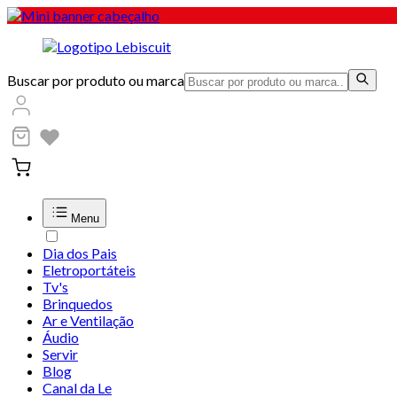
Buscar por produto ou marca
Menu
Dia dos Pais
Eletroportáteis
Tv's
Brinquedos
Ar e Ventilação
Áudio
Servir
Blog
Canal da Le