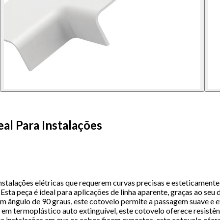
al Para Instalações
stalações elétricas que requerem curvas precisas e esteticament
 Esta peça é ideal para aplicações de linha aparente, graças ao seu
 ângulo de 90 graus, este cotovelo permite a passagem suave e ef
em termoplástico auto extinguível, este cotovelo oferece resistên
a instalações em que os cabos ficam expostos, este cotovelo ofere