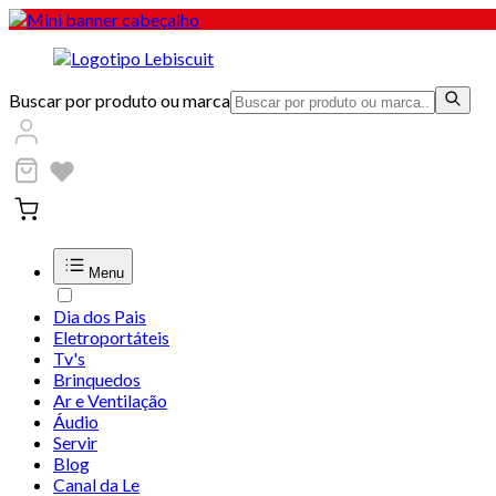
Buscar por produto ou marca
Menu
Dia dos Pais
Eletroportáteis
Tv's
Brinquedos
Ar e Ventilação
Áudio
Servir
Blog
Canal da Le