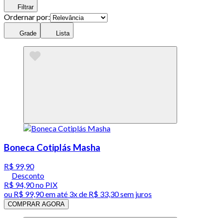
Filtrar
Ordernar por:
Grade
Lista
Boneca Cotiplás Masha
R$ 99,90
Desconto
R$ 94,90
no PIX
ou
R$ 99,90
em até
3x de R$ 33,30 sem juros
COMPRAR AGORA