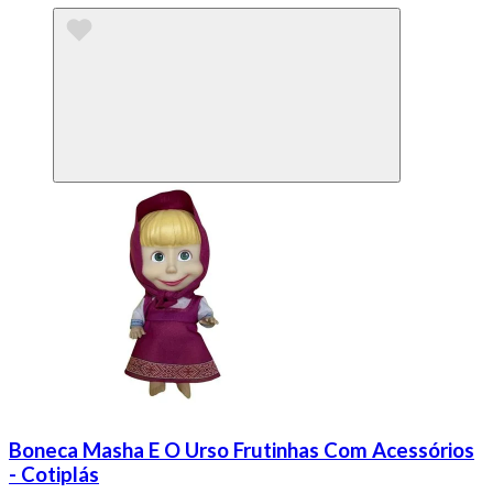
Boneca Masha E O Urso Frutinhas Com Acessórios
- Cotiplás