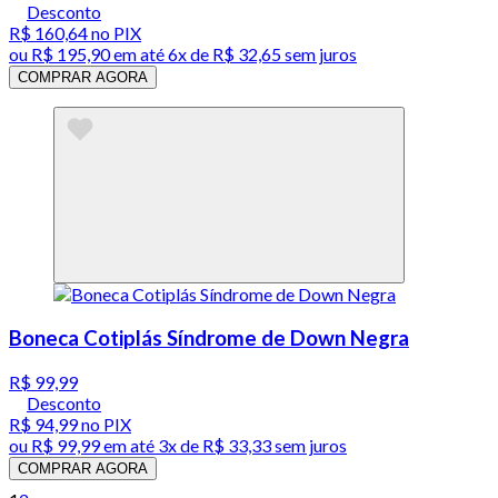
Desconto
R$ 160,64
no PIX
ou
R$ 195,90
em até
6x de R$ 32,65 sem juros
COMPRAR AGORA
Boneca Cotiplás Síndrome de Down Negra
R$ 99,99
Desconto
R$ 94,99
no PIX
ou
R$ 99,99
em até
3x de R$ 33,33 sem juros
COMPRAR AGORA