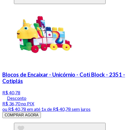
Blocos de Encaixar - Unicórnio - Coti Block - 2351 -
Cotiplás
R$ 40,78
Desconto
R$ 36,70
no PIX
ou
R$ 40,78
em até 1x de
R$ 40,78
sem juros
COMPRAR AGORA