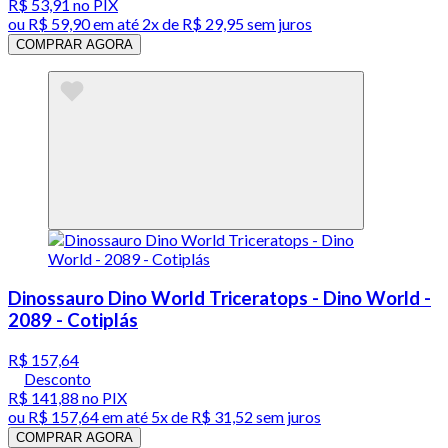
R$ 53,91
no PIX
ou
R$ 59,90
em até
2x de R$ 29,95 sem juros
COMPRAR AGORA
Dinossauro Dino World Triceratops - Dino World -
2089 - Cotiplás
R$ 157,64
Desconto
R$ 141,88
no PIX
ou
R$ 157,64
em até
5x de R$ 31,52 sem juros
COMPRAR AGORA