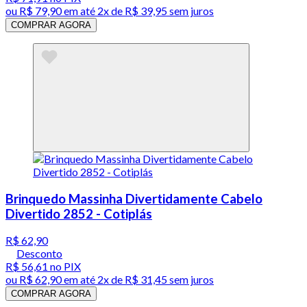
ou
R$ 79,90
em até
2x de R$ 39,95 sem juros
COMPRAR AGORA
Brinquedo Massinha Divertidamente Cabelo
Divertido 2852 - Cotiplás
R$ 62,90
Desconto
R$ 56,61
no PIX
ou
R$ 62,90
em até
2x de R$ 31,45 sem juros
COMPRAR AGORA