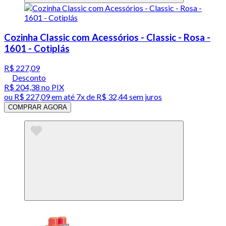
Cozinha Classic com Acessórios - Classic - Rosa -
1601 - Cotiplás
R$ 227,09
Desconto
R$ 204,38
no PIX
ou
R$ 227,09
em até
7x de R$ 32,44 sem juros
COMPRAR AGORA