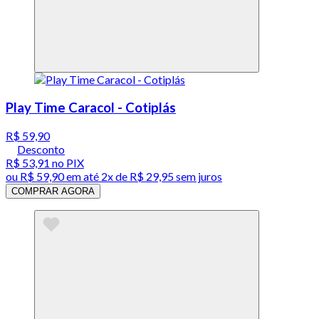
Play Time Caracol - Cotiplás
R$ 59,90
Desconto
R$ 53,91
no PIX
ou
R$ 59,90
em até
2x de R$ 29,95 sem juros
COMPRAR AGORA