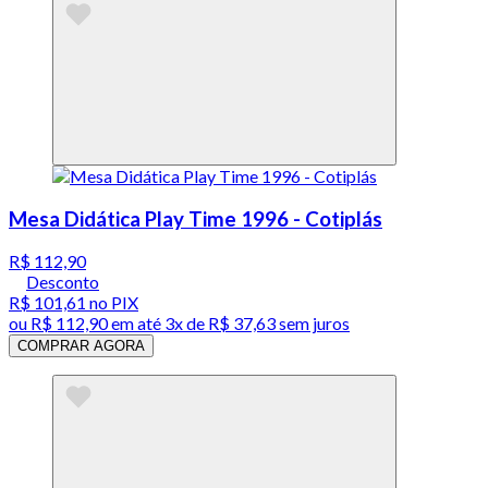
Mesa Didática Play Time 1996 - Cotiplás
R$ 112,90
Desconto
R$ 101,61
no PIX
ou
R$ 112,90
em até
3x de R$ 37,63 sem juros
COMPRAR AGORA