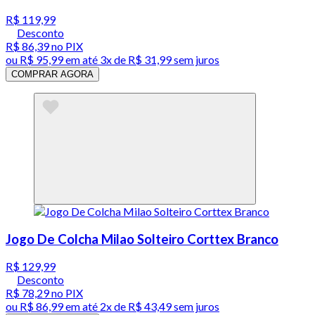
R$ 119,99
Desconto
R$ 86,39
no PIX
ou
R$ 95,99
em até
3x de R$ 31,99 sem juros
COMPRAR AGORA
Jogo De Colcha Milao Solteiro Corttex Branco
R$ 129,99
Desconto
R$ 78,29
no PIX
ou
R$ 86,99
em até
2x de R$ 43,49 sem juros