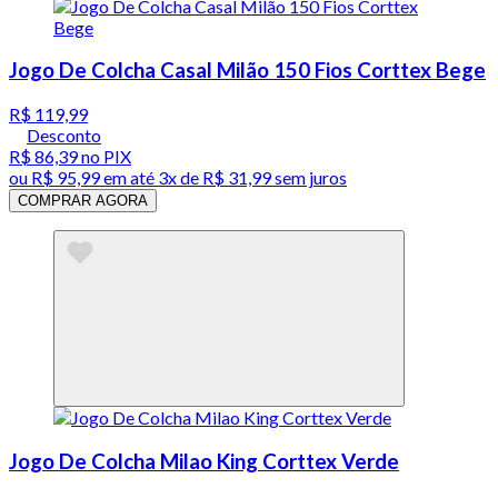
Jogo De Colcha Casal Milão 150 Fios Corttex Bege
R$ 119,99
Desconto
R$ 86,39
no PIX
ou
R$ 95,99
em até
3x de R$ 31,99 sem juros
COMPRAR AGORA
Jogo De Colcha Milao King Corttex Verde