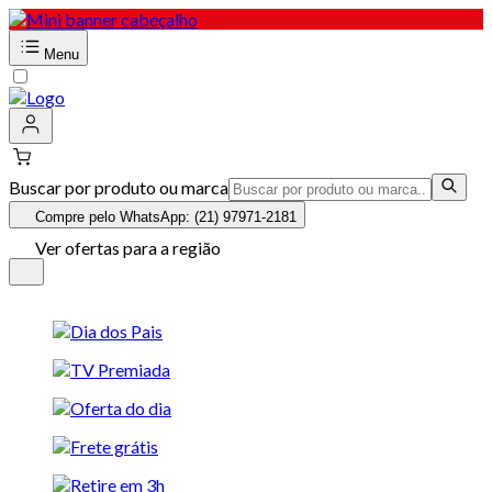
Menu
Buscar por produto ou marca
Compre pelo WhatsApp: (21) 97971-2181
Ver ofertas para a região