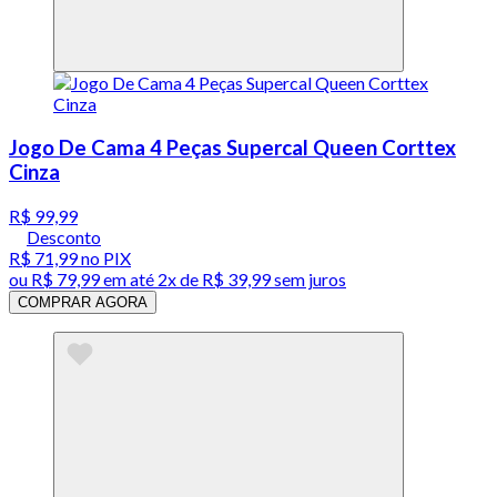
Jogo De Cama 4 Peças Supercal Queen Corttex
Cinza
R$ 99,99
Desconto
R$ 71,99
no PIX
ou
R$ 79,99
em até
2x de R$ 39,99 sem juros
COMPRAR AGORA