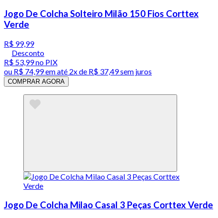
Jogo De Colcha Solteiro Milão 150 Fios Corttex
Verde
R$ 99,99
Desconto
R$ 53,99
no PIX
ou
R$ 74,99
em até
2x de R$ 37,49 sem juros
COMPRAR AGORA
Jogo De Colcha Milao Casal 3 Peças Corttex Verde