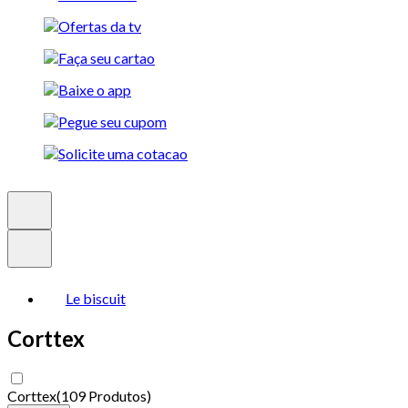
Le biscuit
Corttex
Corttex
(
109 Produtos
)