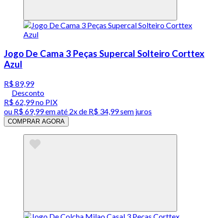
Jogo De Cama 3 Peças Supercal Solteiro Corttex
Azul
R$ 89,99
Desconto
R$ 62,99
no PIX
ou
R$ 69,99
em até
2x de R$ 34,99 sem juros
COMPRAR AGORA