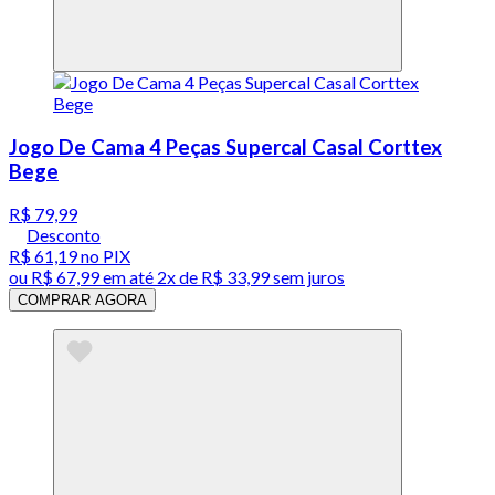
Jogo De Cama 4 Peças Supercal Casal Corttex
Bege
R$ 79,99
Desconto
R$ 61,19
no PIX
ou
R$ 67,99
em até
2x de R$ 33,99 sem juros
COMPRAR AGORA