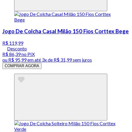
Jogo De Colcha Casal Milão 150 Fios Corttex Bege
R$ 119,99
Desconto
R$ 86,39
no PIX
ou
R$ 95,99
em até
3x de R$ 31,99 sem juros
COMPRAR AGORA