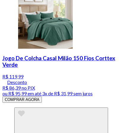
Jogo De Colcha Casal Milão 150 Fios Corttex
Verde
R$ 119,99
Desconto
R$ 86,39
no PIX
ou
R$ 95,99
em até
3x de R$ 31,99 sem juros
COMPRAR AGORA