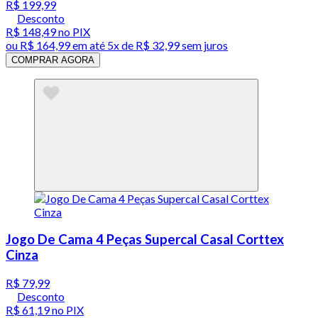
R$ 199,99
Desconto
R$ 148,49
no PIX
ou
R$ 164,99
em até
5x de R$ 32,99 sem juros
COMPRAR AGORA
Jogo De Cama 4 Peças Supercal Casal Corttex
Cinza
R$ 79,99
Desconto
R$ 61,19
no PIX